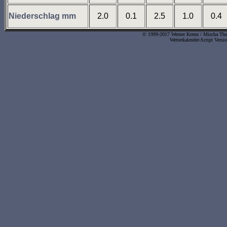
Niederschlag mm
2.0
0.1
2.5
1.0
0.4
© 1999-2017 Werner Krenn / Mischa Thurn
Wetterkalender-Script Versi