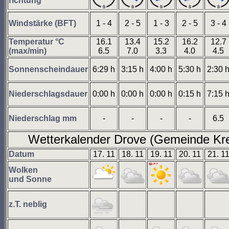
richtung
Windstärke (BFT)
1 - 4
2 - 5
1 - 3
2 - 5
3 - 4
Temperatur °C
16.1
13.4
15.2
16.2
12.7
(max/min)
6.5
7.0
3.3
4.0
4.5
Sonnenscheindauer
6:29 h
3:15 h
4:00 h
5:30 h
2:30 
Niederschlagsdauer
0:00 h
0:00 h
0:00 h
0:15 h
7:15 
Niederschlag mm
-
-
-
-
6.5
Wetterkalender Drove (Gemeinde Kre
Datum
17. 11
18. 11
19. 11
20. 11
21. 1
Wolken
und Sonne
z.T. neblig