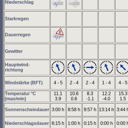
Niederschlag
Starkregen
Dauerregen
Gewitter
Hauptwind-
richtung
Windstärke (BFT)
4 - 5
2 - 4
2 - 4
1 - 4
4 - 5
Temperatur °C
11.1
10.6
8.3
12.2
15.3
(max/min)
3.9
0.6
-1.1
-4.0
1.5
Sonnenscheindauer
3:00 h
8:58 h
9:57 h
13:14 h
3:44 
Niederschlagsdauer
6:15 h
1:00 h
0:15 h
0:00 h
0:00 