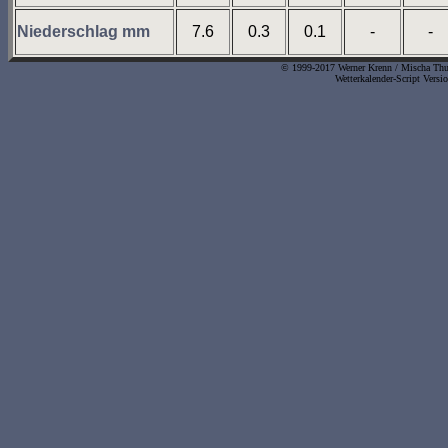
Niederschlag mm
7.6
0.3
0.1
-
-
© 1999-2017 Werner Krenn / Mischa Thurn
Wetterkalender-Script Versi