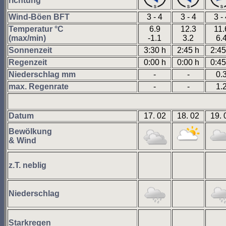
richtung
Wind-Böen BFT
3 - 4
3 - 4
3 -
Temperatur °C
6.9
12.3
11.
(max/min)
-1.1
3.2
6.
Sonnenzeit
3:30 h
2:45 h
2:45
Regenzeit
0:00 h
0:00 h
0:45
Niederschlag mm
-
-
0.
max. Regenrate
-
-
1.
Datum
17. 02
18. 02
19. 
Bewölkung
& Wind
z.T. neblig
Niederschlag
Starkregen