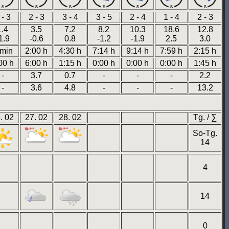
 - 3
2 - 3
3 - 4
3 - 5
2 - 4
1 - 4
2 - 3
1.4
3.5
7.2
8.2
10.3
18.6
12.8
1.9
-0.6
0.8
-1.2
-1.9
2.5
3.0
 min
2:00 h
4:30 h
7:14 h
9:14 h
7:59 h
2:15 h
00 h
6:00 h
1:15 h
0:00 h
0:00 h
0:00 h
1:45 h
-
3.7
0.7
-
-
-
2.2
-
3.6
4.8
-
-
-
13.2
. 02
27. 02
28. 02
Tg. / ∑
So-Tg.
14
4
14
0