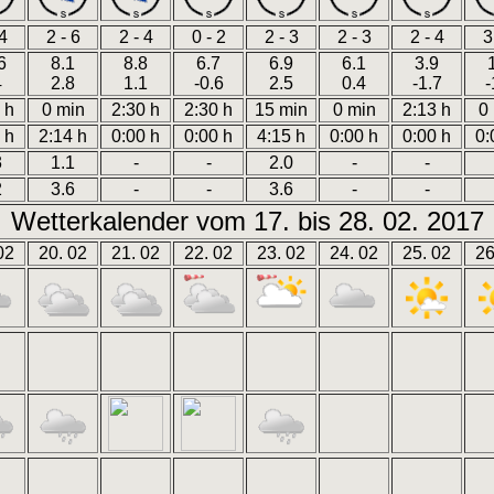
 4
2 - 6
2 - 4
0 - 2
2 - 3
2 - 3
2 - 4
3
6
8.1
8.8
6.7
6.9
6.1
3.9
4
2.8
1.1
-0.6
2.5
0.4
-1.7
-
 h
0 min
2:30 h
2:30 h
15 min
0 min
2:13 h
0
 h
2:14 h
0:00 h
0:00 h
4:15 h
0:00 h
0:00 h
0:
3
1.1
-
-
2.0
-
-
2
3.6
-
-
3.6
-
-
Wetterkalender vom 17. bis 28. 02. 2017
02
20. 02
21. 02
22. 02
23. 02
24. 02
25. 02
26