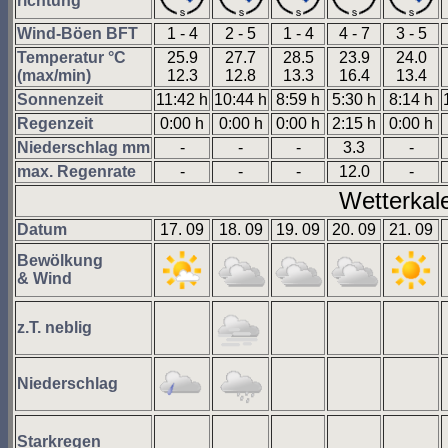
richtung
Wind-Böen BFT
1 - 4
2 - 5
1 - 4
4 - 7
3 - 5
Temperatur °C
25.9
27.7
28.5
23.9
24.0
(max/min)
12.3
12.8
13.3
16.4
13.4
Sonnenzeit
11:42 h
10:44 h
8:59 h
5:30 h
8:14 h
Regenzeit
0:00 h
0:00 h
0:00 h
2:15 h
0:00 h
Niederschlag mm
-
-
-
3.3
-
max. Regenrate
-
-
-
12.0
-
Wetterkal
Datum
17. 09
18. 09
19. 09
20. 09
21. 09
Bewölkung
& Wind
z.T. neblig
Niederschlag
Starkregen