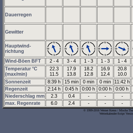
Dauerregen
Gewitter
Hauptwind-
richtung
Wind-Böen BFT
2 - 4
3 - 4
1 - 3
1 - 3
1 - 4
Temperatur °C
22.3
17.9
18.2
16.9
20.8
(max/min)
11.5
13.8
12.8
12.4
10.0
Sonnenzeit
8:39 h
15 min
0 min
0 min
11:42 h
Regenzeit
2:14 h
0:45 h
0:00 h
0:00 h
0:00 h
Niederschlag mm
2.3
0.4
-
-
-
max. Regenrate
6.0
2.4
-
-
-
© 1999-2016 Werner Krenn / Mischa Thurn
Wetterkalender-Script Versi