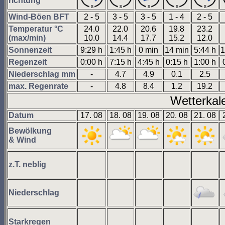
richtung
Wind-Böen BFT
2 - 5
3 - 5
3 - 5
1 - 4
2 - 5
Temperatur °C
24.0
22.0
20.6
19.8
23.2
(max/min)
10.0
14.4
17.7
15.2
12.0
Sonnenzeit
9:29 h
1:45 h
0 min
14 min
5:44 h
1
Regenzeit
0:00 h
7:15 h
4:45 h
0:15 h
1:00 h
Niederschlag mm
-
4.7
4.9
0.1
2.5
max. Regenrate
-
4.8
8.4
1.2
19.2
Wetterkal
Datum
17. 08
18. 08
19. 08
20. 08
21. 08
Bewölkung
& Wind
z.T. neblig
Niederschlag
Starkregen