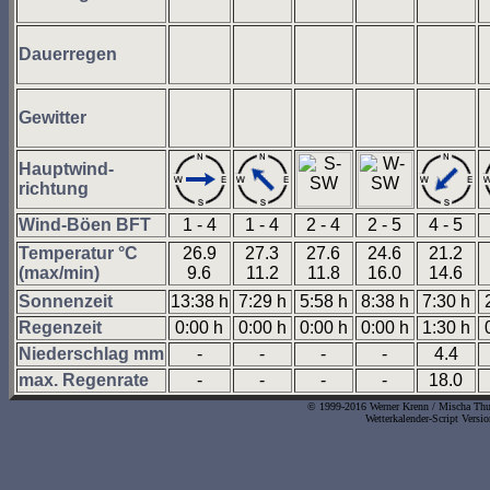
Dauerregen
Gewitter
Hauptwind-
richtung
Wind-Böen BFT
1 - 4
1 - 4
2 - 4
2 - 5
4 - 5
Temperatur °C
26.9
27.3
27.6
24.6
21.2
(max/min)
9.6
11.2
11.8
16.0
14.6
Sonnenzeit
13:38 h
7:29 h
5:58 h
8:38 h
7:30 h
Regenzeit
0:00 h
0:00 h
0:00 h
0:00 h
1:30 h
Niederschlag mm
-
-
-
-
4.4
max. Regenrate
-
-
-
-
18.0
© 1999-2016 Werner Krenn / Mischa Thurn
Wetterkalender-Script Versi