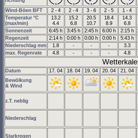
richtung
Wind-Böen BFT
2 - 4
2 - 4
3 - 6
2 - 5
1 - 4
Temperatur °C
13.2
15.2
20.5
18.4
14.3
(max/min)
4.4
6.8
10.7
8.9
6.8
Sonnenzeit
6:45 h
3:45 h
2:45 h
6:00 h
2:15 h
Regenzeit
2:14 h
0:00 h
0:00 h
0:00 h
5:43 h
Niederschlag mm
1.8
-
-
-
3.3
max. Regenrate
4.8
-
-
-
4.8
Wetterkale
Datum
17. 04
18. 04
19. 04
20. 04
21. 04
Bewölkung
& Wind
z.T. neblig
Niederschlag
Starkregen