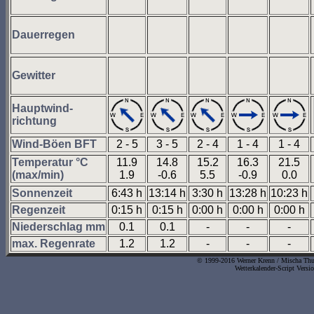
Dauerregen
Gewitter
Hauptwind-
richtung
Wind-Böen BFT
2 - 5
3 - 5
2 - 4
1 - 4
1 - 4
Temperatur °C
11.9
14.8
15.2
16.3
21.5
(max/min)
1.9
-0.6
5.5
-0.9
0.0
Sonnenzeit
6:43 h
13:14 h
3:30 h
13:28 h
10:23 h
Regenzeit
0:15 h
0:15 h
0:00 h
0:00 h
0:00 h
Niederschlag mm
0.1
0.1
-
-
-
max. Regenrate
1.2
1.2
-
-
-
© 1999-2016 Werner Krenn / Mischa Thurn
Wetterkalender-Script Versi