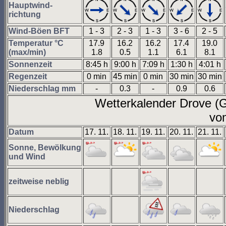
Hauptwind-
richtung
Wind-Böen BFT
1 - 3
2 - 3
1 - 3
3 - 6
2 - 5
Temperatur °C
17.9
16.2
16.2
17.4
19.0
(max/min)
1.8
0.5
1.1
6.1
8.1
Sonnenzeit
8:45 h
9:00 h
7:09 h
1:30 h
4:01 h
Regenzeit
0 min
45 min
0 min
30 min
30 min
Niederschlag mm
-
0.3
-
0.9
0.6
Wetterkalender Drove 
vom
Datum
17. 11.
18. 11.
19. 11.
20. 11.
21. 11.
Sonne, Bewölkung
und Wind
zeitweise neblig
Niederschlag