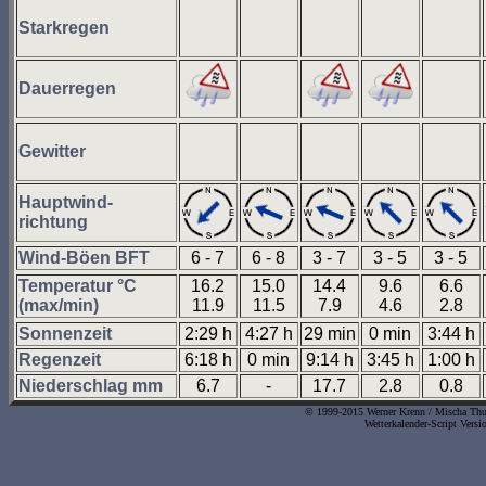
Starkregen
Dauerregen
Gewitter
Hauptwind-
richtung
Wind-Böen BFT
6 - 7
6 - 8
3 - 7
3 - 5
3 - 5
Temperatur °C
16.2
15.0
14.4
9.6
6.6
(max/min)
11.9
11.5
7.9
4.6
2.8
Sonnenzeit
2:29 h
4:27 h
29 min
0 min
3:44 h
Regenzeit
6:18 h
0 min
9:14 h
3:45 h
1:00 h
Niederschlag mm
6.7
-
17.7
2.8
0.8
© 1999-2015 Werner Krenn / Mischa Thurn
Wetterkalender-Script Vers