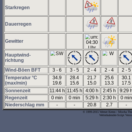
Starkregen
Dauerregen
Gewitter
Hauptwind-
richtung
Wind-Böen BFT
3 - 6
3 - 5
2 - 4
2 - 4
2 - 5
Temperatur °C
34.9
28.4
21.7
25.6
30.1
(max/min)
19.6
15.6
15.0
13.3
17.5
Sonnenzeit
11:44 h
11:45 h
4:00 h
2:45 h
9:29 
Regenzeit
0 min
0 min
5:29 h
2:30 h
0 min
Niederschlag mm
-
-
20.8
2.7
-
© 1999-2015 Werner Krenn / Mischa Thurn
Wetterkalender-Script Vers