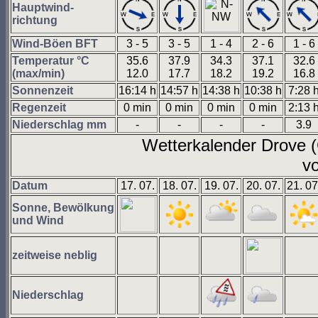
Hauptwind-
richtung
Wind-Böen BFT
3 - 5
3 - 5
1 - 4
2 - 6
1 - 6
Temperatur °C
35.6
37.9
34.3
37.1
32.6
(max/min)
12.0
17.7
18.2
19.2
16.8
Sonnenzeit
16:14 h
14:57 h
14:38 h
10:38 h
7:28 
Regenzeit
0 min
0 min
0 min
0 min
2:13 
Niederschlag mm
-
-
-
-
3.9
Wetterkalender Drove
vo
Datum
17. 07.
18. 07.
19. 07.
20. 07.
21. 07
Sonne, Bewölkung
und Wind
zeitweise neblig
Niederschlag