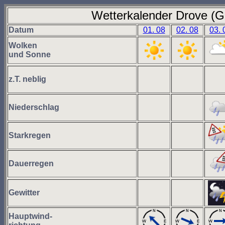
Wetterkalender Drove (G
Datum
01. 08
02. 08
03. 
Wolken
und Sonne
z.T. neblig
Niederschlag
Starkregen
Dauerregen
Gewitter
Hauptwind-