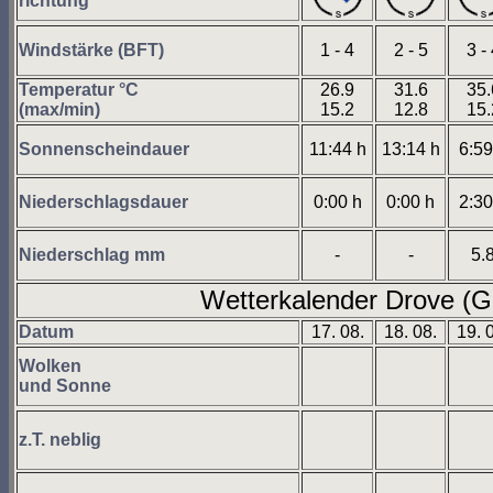
richtung
Windstärke (BFT)
1 - 4
2 - 5
3 -
Temperatur °C
26.9
31.6
35.
(max/min)
15.2
12.8
15.
Sonnenscheindauer
11:44 h
13:14 h
6:59
Niederschlagsdauer
0:00 h
0:00 h
2:30
Niederschlag mm
-
-
5.
Wetterkalender Drove (G
Datum
17. 08.
18. 08.
19. 
Wolken
und Sonne
z.T. neblig