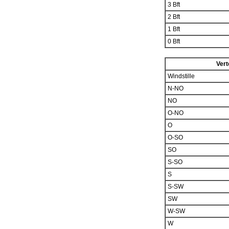
3 Bft
2 Bft
1 Bft
0 Bft
Vert
Windstille
N-NO
NO
O-NO
O
O-SO
SO
S-SO
S
S-SW
SW
W-SW
W