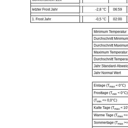
letzter Frost Jahr
-2,8 °C
06:59
1. Frost Jahr
-0,5 °C
02:00
Minimum Temperatur
Durchschnitt Minimu
Durchschnitt Maximu
Maximum Temperatur
Durchschnitt Tempera
Jahr Standard-Abwei
Jahr Normal Wert
Eistage (T
< 0°C)
max
Frosttage (T
< 0°C)
min
(T
<= 0,0°C)
min
Kalte Tage (T
< 10
max
Warme Tage (T
>= 
max
Sommertage (T
>=
max