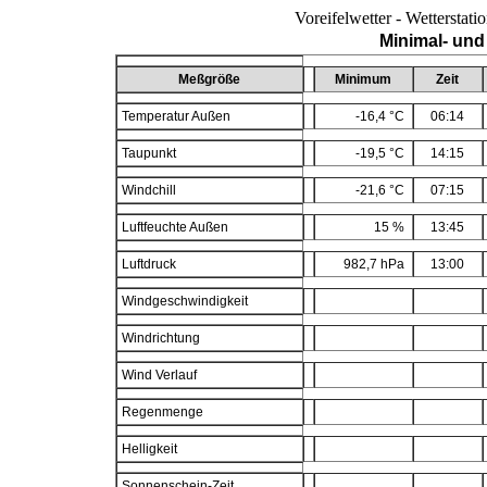
Voreifelwetter - Wetterstat
Minimal- und
Meßgröße
Minimum
Zeit
Temperatur Außen
-16,4 °C
06:14
Taupunkt
-19,5 °C
14:15
Windchill
-21,6 °C
07:15
Luftfeuchte Außen
15 %
13:45
Luftdruck
982,7 hPa
13:00
Windgeschwindigkeit
Windrichtung
Wind Verlauf
Regenmenge
Helligkeit
Sonnenschein-Zeit