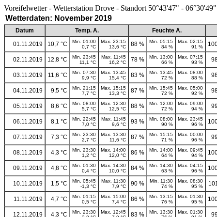
Voreifelwetter - Wetterstation Drove - Standort 50°43'47" - 06°30'49"
Wetterdaten: November 2019
Datum
Temp. A.
Feuchte A.
Min. 01:00
Max. 23:15
Min. 05:15
Max. 02:15
01.11.2019
10,7 °C
88 %
100
0,7 °C
13,6 °C
84 %
91 %
Min. 23:45
Max. 11:45
Min. 13:00
Max. 07:15
02.11.2019
12,8 °C
78 %
9
11,1 °C
16,2 °C
66 %
93 %
Min. 07:30
Max. 13:45
Min. 13:45
Max. 08:00
03.11.2019
11,6 °C
83 %
9
9,9 °C
15,4 °C
72 %
88 %
Min. 21:15
Max. 15:15
Min. 15:45
Max. 05:00
04.11.2019
9,5 °C
87 %
9
7,7 °C
13,3 °C
72 %
92 %
Min. 08:00
Max. 12:30
Min. 12:00
Max. 09:00
05.11.2019
8,6 °C
88 %
9
5,7 °C
12,5 °C
72 %
94 %
Min. 22:45
Max. 11:45
Min. 08:00
Max. 23:45
06.11.2019
8,1 °C
93 %
100
7,0 °C
9,6 °C
90 %
96 %
Min. 23:30
Max. 13:30
Min. 15:15
Max. 00:00
07.11.2019
7,3 °C
87 %
9
2,7 °C
11,6 °C
71 %
96 %
Min. 23:30
Max. 14:00
Min. 14:00
Max. 09:45
08.11.2019
4,3 °C
86 %
100
1,2 °C
12,0 °C
64 %
94 %
Min. 01:30
Max. 14:30
Min. 14:30
Max. 04:15
09.11.2019
4,8 °C
84 %
100
0,4 °C
10,0 °C
63 %
96 %
Min. 05:45
Max. 11:30
Min. 11:30
Max. 08:30
10.11.2019
1,5 °C
90 %
10
-1,3 °C
7,9 °C
74 %
95 %
Min. 01:15
Max. 15:00
Min. 13:15
Max. 01:30
11.11.2019
4,7 °C
86 %
100
0,5 °C
7,4 °C
76 %
95 %
Min. 23:30
Max. 12:45
Min. 13:30
Max. 01:30
12.11.2019
4,3 °C
83 %
9