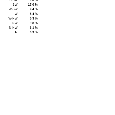
S-SW
9,8 %
SW
17,0 %
W-SW
9,4 %
W
5,4 %
W-NW
5,3 %
NW
9,8 %
N-NW
6,1 %
N
0,9 %