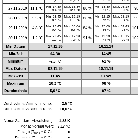
7,2 °C
12,8 °C
75 %
92 %
Min. 17:30
Max. 13:30
Min. 13:30
Max. 03:15
27.11.2019
11,1 °C
80 %
9
9,4 °C
12,9 °C
71 %
89 %
Min. 23:45
Max. 12:15
Min. 12:15
Max. 23:15
28.11.2019
9,5 °C
88 %
9
8,6 °C
11,1 °C
76 %
94 %
Min. 23:45
Max. 00:00
Min. 15:00
Max. 01:45
29.11.2019
4,8 °C
84 %
101
0,4 °C
8,6 °C
66 %
95 %
Min. 23:45
Max. 12:30
Min. 13:30
Max. 10:15
30.11.2019
1,2 °C
91 %
102
-1,6 °C
7,0 °C
74 %
96 %
Min-Datum
17.11.19
16.11.19
Min-Zeit
04:30
14:45
Minimum
-2,3 °C
61 %
Max-Datum
02.11.19
18.11.19
Max-Zeit
11:45
07:45
Maximum
16,2 °C
98 %
Durchschnitt
5,9 °C
87 %
Durchschnitt Minimum Temp.
2,5 °C
Durchschnitt Maximum Temp.
10,0 °C
Monat Standard-Abweichung:
- 1,23 K
Monat Normal Wert:
7,17 °C
Eistage (T
< 0°C) :
0
max