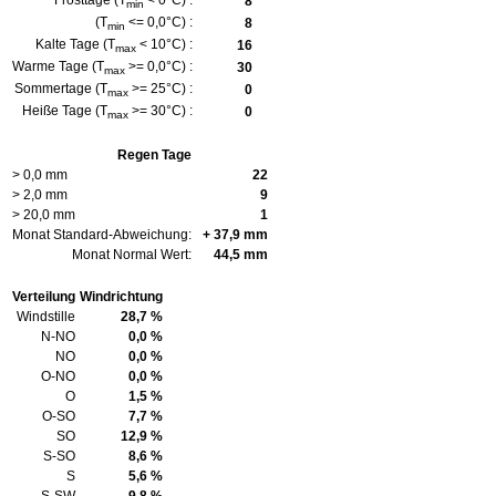
Frosttage (T
< 0°C) :
8
min
(T
<= 0,0°C) :
8
min
Kalte Tage (T
< 10°C) :
16
max
Warme Tage (T
>= 0,0°C) :
30
max
Sommertage (T
>= 25°C) :
0
max
Heiße Tage (T
>= 30°C) :
0
max
Regen Tage
> 0,0 mm
22
> 2,0 mm
9
> 20,0 mm
1
Monat Standard-Abweichung:
+ 37,9 mm
Monat Normal Wert:
44,5 mm
Verteilung
Windrichtung
Windstille
28,7 %
N-NO
0,0 %
NO
0,0 %
O-NO
0,0 %
O
1,5 %
O-SO
7,7 %
SO
12,9 %
S-SO
8,6 %
S
5,6 %