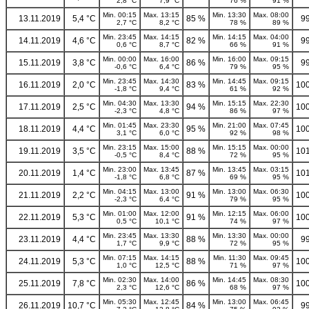
2,8 °C
7,9 °C
76 %
91 %
Min. 00:15
Max. 13:15
Min. 13:30
Max. 08:00
13.11.2019
5,4 °C
85 %
9
2,7 °C
8,2 °C
78 %
89 %
Min. 23:45
Max. 14:15
Min. 14:15
Max. 04:00
14.11.2019
4,6 °C
82 %
9
0,6 °C
8,7 °C
66 %
91 %
Min. 00:00
Max. 16:00
Min. 16:00
Max. 09:15
15.11.2019
3,8 °C
86 %
9
-0,6 °C
6,4 °C
79 %
95 %
Min. 23:45
Max. 14:30
Min. 14:45
Max. 09:15
16.11.2019
2,0 °C
83 %
100
-1,8 °C
9,4 °C
61 %
92 %
Min. 04:30
Max. 13:30
Min. 15:15
Max. 22:30
17.11.2019
2,5 °C
94 %
100
-2,3 °C
4,8 °C
86 %
97 %
Min. 01:45
Max. 23:30
Min. 21:00
Max. 07:45
18.11.2019
4,4 °C
95 %
100
3,1 °C
6,0 °C
92 %
98 %
Min. 23:15
Max. 15:00
Min. 15:15
Max. 00:00
19.11.2019
3,5 °C
88 %
101
-0,5 °C
8,4 °C
72 %
95 %
Min. 23:00
Max. 13:45
Min. 13:45
Max. 03:15
20.11.2019
1,4 °C
87 %
101
-1,8 °C
6,8 °C
69 %
95 %
Min. 04:15
Max. 13:00
Min. 13:00
Max. 06:30
21.11.2019
2,2 °C
91 %
100
-2,3 °C
6,4 °C
79 %
95 %
Min. 01:00
Max. 12:00
Min. 12:15
Max. 06:00
22.11.2019
5,3 °C
91 %
100
0,5 °C
10,1 °C
74 %
97 %
Min. 23:45
Max. 13:30
Min. 13:30
Max. 00:00
23.11.2019
4,4 °C
88 %
9
1,7 °C
9,9 °C
72 %
95 %
Min. 07:15
Max. 14:15
Min. 11:30
Max. 09:45
24.11.2019
5,3 °C
88 %
100
1,0 °C
12,5 °C
71 %
97 %
Min. 02:30
Max. 14:00
Min. 14:45
Max. 08:30
25.11.2019
7,8 °C
86 %
100
2,3 °C
12,6 °C
68 %
97 %
Min. 05:30
Max. 12:45
Min. 13:00
Max. 06:45
26.11.2019
10,7 °C
84 %
9