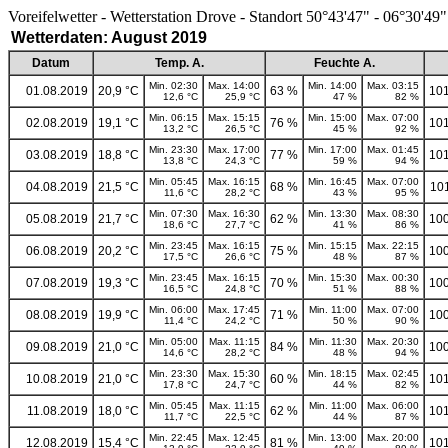
Voreifelwetter - Wetterstation Drove - Standort 50°43'47" - 06°30'49"
Wetterdaten: August 2019
Datum
Temp. A.
Feuchte A.
Min. 02:30
Max. 14:00
Min. 14:00
Max. 03:15
01.08.2019
20,9 °C
63 %
101
12,6 °C
25,9 °C
47 %
82 %
Min. 06:15
Max. 15:15
Min. 15:00
Max. 07:00
02.08.2019
19,1 °C
76 %
101
13,2 °C
26,5 °C
45 %
92 %
Min. 23:30
Max. 17:00
Min. 17:00
Max. 01:45
03.08.2019
18,8 °C
77 %
101
13,8 °C
24,3 °C
59 %
94 %
Min. 05:45
Max. 16:15
Min. 16:45
Max. 07:00
04.08.2019
21,5 °C
68 %
10
11,6 °C
28,2 °C
43 %
95 %
Min. 07:30
Max. 16:30
Min. 13:30
Max. 08:30
05.08.2019
21,7 °C
62 %
100
18,6 °C
27,7 °C
41 %
86 %
Min. 23:45
Max. 16:15
Min. 15:15
Max. 22:15
06.08.2019
20,2 °C
75 %
100
17,5 °C
26,6 °C
48 %
87 %
Min. 23:45
Max. 16:15
Min. 15:30
Max. 00:30
07.08.2019
19,3 °C
70 %
100
16,5 °C
24,8 °C
51 %
88 %
Min. 06:00
Max. 17:45
Min. 11:00
Max. 07:00
08.08.2019
19,9 °C
71 %
100
11,4 °C
24,2 °C
50 %
90 %
Min. 05:00
Max. 11:15
Min. 11:30
Max. 20:30
09.08.2019
21,0 °C
84 %
100
14,6 °C
28,2 °C
48 %
94 %
Min. 23:30
Max. 15:30
Min. 18:15
Max. 02:45
10.08.2019
21,0 °C
60 %
101
17,8 °C
24,7 °C
44 %
82 %
Min. 05:45
Max. 11:15
Min. 11:00
Max. 06:00
11.08.2019
18,0 °C
62 %
101
11,7 °C
22,5 °C
44 %
87 %
Min. 22:45
Max. 12:45
Min. 13:00
Max. 20:00
12.08.2019
15,4 °C
81 %
101