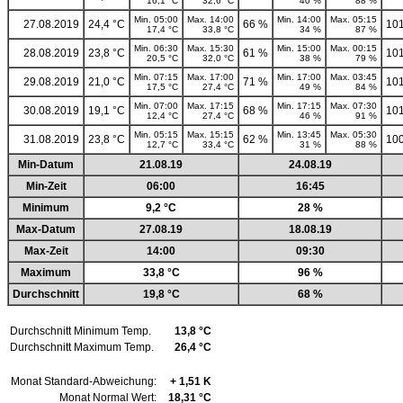
16,1 °C
32,6 °C
40 %
88 %
Min. 05:00
Max. 14:00
Min. 14:00
Max. 05:15
27.08.2019
24,4 °C
66 %
101
17,4 °C
33,8 °C
34 %
87 %
Min. 06:30
Max. 15:30
Min. 15:00
Max. 00:15
28.08.2019
23,8 °C
61 %
101
20,5 °C
32,0 °C
38 %
79 %
Min. 07:15
Max. 17:00
Min. 17:00
Max. 03:45
29.08.2019
21,0 °C
71 %
101
17,5 °C
27,4 °C
49 %
84 %
Min. 07:00
Max. 17:15
Min. 17:15
Max. 07:30
30.08.2019
19,1 °C
68 %
101
12,4 °C
27,4 °C
46 %
91 %
Min. 05:15
Max. 15:15
Min. 13:45
Max. 05:30
31.08.2019
23,8 °C
62 %
100
12,7 °C
33,4 °C
31 %
88 %
Min-Datum
21.08.19
24.08.19
Min-Zeit
06:00
16:45
Minimum
9,2 °C
28 %
Max-Datum
27.08.19
18.08.19
Max-Zeit
14:00
09:30
Maximum
33,8 °C
96 %
Durchschnitt
19,8 °C
68 %
Durchschnitt Minimum Temp.
13,8 °C
Durchschnitt Maximum Temp.
26,4 °C
Monat Standard-Abweichung:
+ 1,51 K
Monat Normal Wert:
18,31 °C