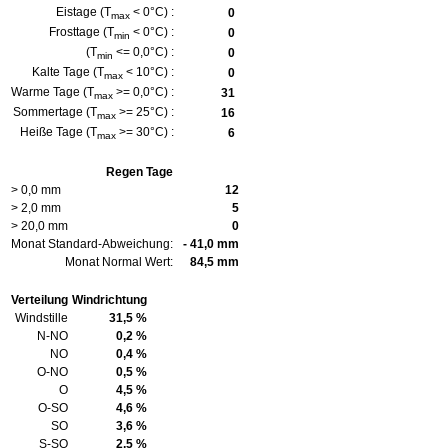
Eistage (T
< 0°C) :
0
max
Frosttage (T
< 0°C) :
0
min
(T
<= 0,0°C) :
0
min
Kalte Tage (T
< 10°C) :
0
max
Warme Tage (T
>= 0,0°C) :
31
max
Sommertage (T
>= 25°C) :
16
max
Heiße Tage (T
>= 30°C) :
6
max
Regen Tage
> 0,0 mm
12
> 2,0 mm
5
> 20,0 mm
0
Monat Standard-Abweichung:
- 41,0 mm
Monat Normal Wert:
84,5 mm
Verteilung
Windrichtung
Windstille
31,5 %
N-NO
0,2 %
NO
0,4 %
O-NO
0,5 %
O
4,5 %
O-SO
4,6 %
SO
3,6 %
S-SO
2,5 %