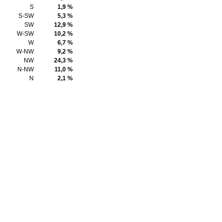
S
1,9 %
S-SW
5,3 %
SW
12,9 %
W-SW
10,2 %
W
6,7 %
W-NW
9,2 %
NW
24,3 %
N-NW
11,0 %
N
2,1 %