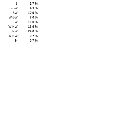
S
2,7 %
S-SW
4,3 %
SW
10,9 %
W-SW
7,0 %
W
10,0 %
W-NW
16,9 %
NW
29,0 %
N-NW
9,7 %
N
0,7 %