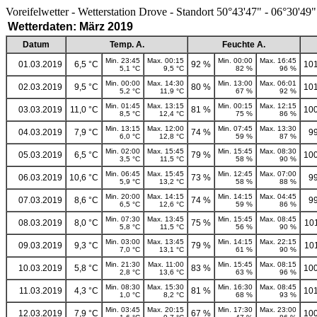
Voreifelwetter - Wetterstation Drove - Standort 50°43'47" - 06°30'49"
Wetterdaten: März 2019
Datum
Temp. A.
Feuchte A.
Min. 23:45
Max. 00:15
Min. 00:00
Max. 16:45
01.03.2019
6,5 °C
92 %
101
5,1 °C
9,5 °C
82 %
96 %
Min. 00:00
Max. 14:30
Min. 13:00
Max. 06:01
02.03.2019
9,5 °C
80 %
101
5,2 °C
11,9 °C
67 %
92 %
Min. 01:45
Max. 13:15
Min. 00:15
Max. 12:15
03.03.2019
11,0 °C
81 %
100
8,5 °C
12,4 °C
75 %
86 %
Min. 13:15
Max. 12:00
Min. 07:45
Max. 13:30
04.03.2019
7,9 °C
74 %
9
6,0 °C
12,8 °C
59 %
87 %
Min. 02:00
Max. 15:45
Min. 15:45
Max. 08:30
05.03.2019
6,5 °C
79 %
100
3,5 °C
11,5 °C
58 %
90 %
Min. 06:45
Max. 15:45
Min. 12:45
Max. 07:00
06.03.2019
10,6 °C
73 %
9
5,9 °C
13,2 °C
58 %
88 %
Min. 20:00
Max. 14:15
Min. 14:15
Max. 04:45
07.03.2019
8,6 °C
74 %
9
6,5 °C
12,6 °C
59 %
86 %
Min. 07:30
Max. 13:45
Min. 15:45
Max. 08:45
08.03.2019
8,0 °C
75 %
10
5,8 °C
11,5 °C
56 %
90 %
Min. 03:00
Max. 13:45
Min. 14:15
Max. 22:15
09.03.2019
9,3 °C
79 %
10
7,0 °C
13,1 °C
61 %
90 %
Min. 21:30
Max. 11:00
Min. 15:45
Max. 08:15
10.03.2019
5,8 °C
83 %
100
2,8 °C
13,6 °C
63 %
96 %
Min. 08:30
Max. 15:30
Min. 16:30
Max. 08:45
11.03.2019
4,3 °C
81 %
101
1,0 °C
8,2 °C
68 %
93 %
Min. 03:45
Max. 20:15
Min. 17:30
Max. 23:00
12.03.2019
7,9 °C
67 %
100