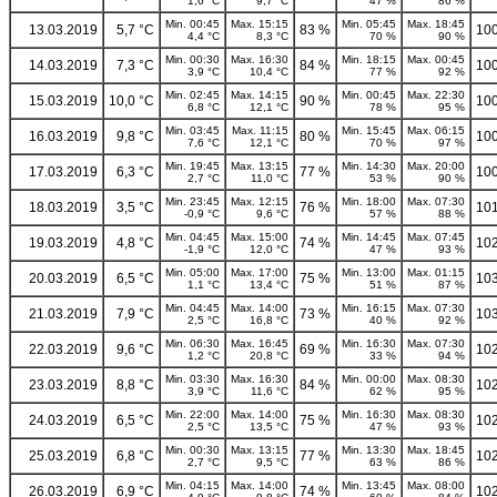
1,6 °C
9,7 °C
47 %
86 %
Min. 00:45
Max. 15:15
Min. 05:45
Max. 18:45
13.03.2019
5,7 °C
83 %
100
4,4 °C
8,3 °C
70 %
90 %
Min. 00:30
Max. 16:30
Min. 18:15
Max. 00:45
14.03.2019
7,3 °C
84 %
100
3,9 °C
10,4 °C
77 %
92 %
Min. 02:45
Max. 14:15
Min. 00:45
Max. 22:30
15.03.2019
10,0 °C
90 %
100
6,8 °C
12,1 °C
78 %
95 %
Min. 03:45
Max. 11:15
Min. 15:45
Max. 06:15
16.03.2019
9,8 °C
80 %
100
7,6 °C
12,1 °C
70 %
97 %
Min. 19:45
Max. 13:15
Min. 14:30
Max. 20:00
17.03.2019
6,3 °C
77 %
100
2,7 °C
11,0 °C
53 %
90 %
Min. 23:45
Max. 12:15
Min. 18:00
Max. 07:30
18.03.2019
3,5 °C
76 %
101
-0,9 °C
9,6 °C
57 %
88 %
Min. 04:45
Max. 15:00
Min. 14:45
Max. 07:45
19.03.2019
4,8 °C
74 %
102
-1,9 °C
12,0 °C
47 %
93 %
Min. 05:00
Max. 17:00
Min. 13:00
Max. 01:15
20.03.2019
6,5 °C
75 %
103
1,1 °C
13,4 °C
51 %
87 %
Min. 04:45
Max. 14:00
Min. 16:15
Max. 07:30
21.03.2019
7,9 °C
73 %
103
2,5 °C
16,8 °C
40 %
92 %
Min. 06:30
Max. 16:45
Min. 16:30
Max. 07:30
22.03.2019
9,6 °C
69 %
102
1,2 °C
20,8 °C
33 %
94 %
Min. 03:30
Max. 16:30
Min. 00:00
Max. 08:30
23.03.2019
8,8 °C
84 %
102
3,9 °C
11,6 °C
62 %
95 %
Min. 22:00
Max. 14:00
Min. 16:30
Max. 08:30
24.03.2019
6,5 °C
75 %
102
2,5 °C
13,5 °C
47 %
93 %
Min. 00:30
Max. 13:15
Min. 13:30
Max. 18:45
25.03.2019
6,8 °C
77 %
102
2,7 °C
9,5 °C
63 %
86 %
Min. 04:15
Max. 14:00
Min. 13:45
Max. 08:00
26.03.2019
6,9 °C
74 %
102