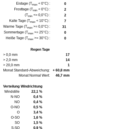
Eistage (T
< 0°C) :
0
max
Frosttage (T
< 0°C) :
2
min
(T
<= 0,0°C) :
2
min
Kalte Tage (T
< 10°C) :
7
max
Warme Tage (T
>= 0,0°C) :
31
max
Sommertage (T
>= 25°C) :
0
max
Heiße Tage (T
>= 30°C) :
0
max
Regen Tage
> 0,0 mm
17
> 2,0 mm
14
> 20,0 mm
1
Monat Standard-Abweichung:
+ 60,8 mm
Monat Normal Wert:
46,7 mm
Verteilung
Windrichtung
Windstille
22,1 %
N-NO
0,4 %
NO
0,4 %
O-NO
0,5 %
O
3,4 %
O-SO
1,6 %
SO
1,5 %
S-SO
0,9 %