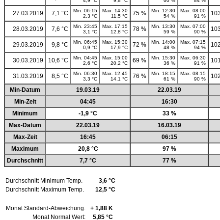
4,9 °C
9,8 °C
60 %
84 %
Min. 06:15
Max. 14:30
Min. 12:30
Max. 08:00
27.03.2019
7,1 °C
75 %
103
2,3 °C
11,5 °C
54 %
91 %
Min. 23:45
Max. 17:15
Min. 13:30
Max. 07:00
28.03.2019
7,6 °C
78 %
103
3,1 °C
12,8 °C
59 %
90 %
Min. 06:45
Max. 15:30
Min. 14:00
Max. 07:15
29.03.2019
9,8 °C
72 %
102
0,9 °C
17,9 °C
48 %
94 %
Min. 04:45
Max. 15:00
Min. 15:30
Max. 06:30
30.03.2019
10,6 °C
69 %
101
2,6 °C
20,2 °C
36 %
91 %
Min. 06:30
Max. 12:45
Min. 18:15
Max. 08:15
31.03.2019
8,5 °C
76 %
102
3,3 °C
14,1 °C
61 %
90 %
Min-Datum
19.03.19
22.03.19
Min-Zeit
04:45
16:30
Minimum
-1,9 °C
33 %
Max-Datum
22.03.19
16.03.19
Max-Zeit
16:45
06:15
Maximum
20,8 °C
97 %
Durchschnitt
7,7 °C
77 %
Durchschnitt Minimum Temp.
3,6 °C
Durchschnitt Maximum Temp.
12,5 °C
Monat Standard-Abweichung:
+ 1,88 K
Monat Normal Wert:
5,85 °C