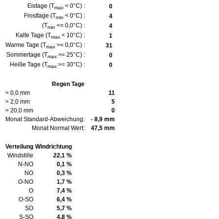
Eistage (T
< 0°C) :
0
max
Frosttage (T
< 0°C) :
4
min
(T
<= 0,0°C) :
4
min
Kalte Tage (T
< 10°C) :
1
max
Warme Tage (T
>= 0,0°C) :
31
max
Sommertage (T
>= 25°C) :
0
max
Heiße Tage (T
>= 30°C) :
0
max
Regen Tage
> 0,0 mm
11
> 2,0 mm
5
> 20,0 mm
0
Monat Standard-Abweichung:
- 8,9 mm
Monat Normal Wert:
47,5 mm
Verteilung
Windrichtung
Windstille
22,1 %
N-NO
0,1 %
NO
0,3 %
O-NO
1,7 %
O
7,4 %
O-SO
6,4 %
SO
5,7 %
S-SO
4,8 %