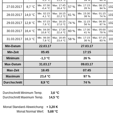
0,3 °C
15,3 °C
39 %
86 %
Min. 07:30
Max. 17:45
Min. 17:15
Max. 08:15
27.03.2017
8,7 °C
57 %
102
-0,4 °C
18,4 °C
26 %
94 %
Min. 02:15
Max. 16:15
Min. 15:30
Max. 01:15
28.03.2017
14,0 °C
61 %
101
4,1 °C
22,2 °C
38 %
74 %
Min. 07:15
Max. 16:15
Min. 11:15
Max. 06:30
29.03.2017
12,8 °C
74 %
102
7,6 °C
17,0 °C
56 %
87 %
Min. 04:30
Max. 17:30
Min. 17:30
Max. 05:00
30.03.2017
16,4 °C
60 %
102
10,8 °C
22,4 °C
41 %
79 %
Min. 06:30
Max. 16:45
Min. 17:15
Max. 07:15
31.03.2017
16,3 °C
58 %
10
7,8 °C
23,4 °C
36 %
83 %
Min-Datum
22.03.17
27.03.17
Min-Zeit
05:45
17:15
Minimum
-1,3 °C
26 %
Max-Datum
31.03.17
09.03.17
Max-Zeit
16:45
07:45
Maximum
23,4 °C
97 %
Durchschnitt
8,9 °C
74 %
Durchschnitt Minimum Temp.
3,6 °C
Durchschnitt Maximum Temp.
14,5 °C
Monat Standard-Abweichung:
+ 3,20 K
Monat Normal Wert:
5,68 °C