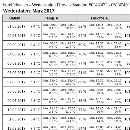
Voreifelwetter - Wetterstation Drove - Standort 50°43'47" - 06°30'49"
Wetterdaten: März 2017
Datum
Temp. A.
Feuchte A.
Min. 00:00
Max. 23:30
Min. 14:15
Max. 02:15
01.03.2017
7,4 °C
82 %
9
3,4 °C
10,1 °C
66 %
90 %
Min. 23:45
Max. 14:15
Min. 14:15
Max. 02:15
02.03.2017
6,9 °C
64 %
101
2,3 °C
10,2 °C
55 %
88 %
Min. 06:15
Max. 14:30
Min. 13:30
Max. 07:45
03.03.2017
8,4 °C
69 %
100
0,7 °C
12,7 °C
45 %
88 %
Min. 21:30
Max. 16:00
Min. 15:15
Max. 23:15
04.03.2017
9,1 °C
78 %
9
6,8 °C
15,6 °C
55 %
92 %
Min. 18:30
Max. 12:45
Min. 13:15
Max. 00:00
05.03.2017
7,1 °C
77 %
9
5,6 °C
11,0 °C
57 %
89 %
Min. 07:00
Max. 11:15
Min. 00:00
Max. 20:15
06.03.2017
5,2 °C
91 %
100
3,6 °C
7,2 °C
79 %
94 %
Min. 23:46
Max. 15:45
Min. 15:30
Max. 06:15
07.03.2017
5,1 °C
86 %
101
1,8 °C
10,2 °C
69 %
93 %
Min. 01:00
Max. 20:30
Min. 08:45
Max. 22:00
08.03.2017
7,5 °C
93 %
101
0,6 °C
10,6 °C
79 %
96 %
Min. 23:45
Max. 15:16
Min. 16:15
Max. 07:45
09.03.2017
9,3 °C
83 %
101
6,6 °C
14,4 °C
72 %
97 %
Min. 22:15
Max. 17:00
Min. 16:45
Max. 08:15
10.03.2017
4,7 °C
77 %
102
2,1 °C
11,9 °C
50 %
90 %
Min. 07:30
Max. 13:15
Min. 14:00
Max. 08:00
11.03.2017
5,4 °C
75 %
101
1,2 °C
13,4 °C
44 %
89 %
Min. 04:30
Max. 15:30
Min. 16:00
Max. 04:45
12.03.2017
7,9 °C
64 %
101