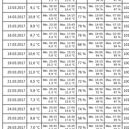
1,5 °C
15,2 °C
34 %
87 %
Min. 06:30
Max. 15:30
Min. 15:15
Max. 07:45
13.03.2017
9,1 °C
75 %
102
0,3 °C
14,4 °C
50 %
87 %
Min. 05:00
Max. 14:15
Min. 13:00
Max. 07:00
14.03.2017
10,9 °C
77 %
102
4,9 °C
16,6 °C
49 %
91 %
Min. 23:30
Max. 15:45
Min. 14:00
Max. 07:15
15.03.2017
8,9 °C
79 %
102
3,7 °C
15,6 °C
57 %
90 %
Min. 07:15
Max. 17:00
Min. 16:00
Max. 02:30
16.03.2017
8,7 °C
76 %
101
3,4 °C
18,7 °C
47 %
92 %
Min. 00:45
Max. 12:30
Min. 14:00
Max. 10:45
17.03.2017
9,1 °C
68 %
101
6,0 °C
11,5 °C
58 %
84 %
Min. 01:30
Max. 15:15
Min. 00:00
Max. 23:15
18.03.2017
10,6 °C
91 %
100
5,8 °C
13,0 °C
64 %
95 %
Min. 23:45
Max. 13:30
Min. 16:15
Max. 00:00
19.03.2017
11,6 °C
77 %
100
10,2 °C
14,4 °C
66 %
95 %
Min. 04:30
Max. 14:00
Min. 13:00
Max. 07:45
20.03.2017
11,0 °C
76 %
100
8,9 °C
14,0 °C
66 %
91 %
Min. 23:30
Max. 13:45
Min. 16:45
Max. 05:31
21.03.2017
6,5 °C
72 %
100
1,3 °C
11,1 °C
52 %
86 %
Min. 05:45
Max. 14:45
Min. 09:30
Max. 06:45
22.03.2017
5,9 °C
76 %
101
-1,3 °C
11,3 °C
51 %
87 %
Min. 06:15
Max. 16:00
Min. 16:00
Max. 08:30
23.03.2017
7,3 °C
75 %
101
-0,6 °C
15,6 °C
48 %
97 %
Min. 03:00
Max. 17:00
Min. 17:00
Max. 04:30
24.03.2017
8,0 °C
74 %
102
2,1 °C
15,6 °C
50 %
94 %
Min. 06:15
Max. 16:30
Min. 16:15
Max. 07:30
25.03.2017
8,8 °C
58 %
102
-0,3 °C
17,0 °C
31 %
95 %
Min. 06:45
Max. 16:45
Min. 16:00
Max. 08:30
26.03.2017
7,0 °C
70 %
102