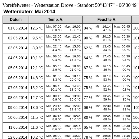
Voreifelwetter - Wetterstation Drove - Standort 50°43'47" - 06°30'49"
Wetterdaten: Mai 2014
Datum
Temp. A.
Feuchte A.
Min. 07:00
Max. 16:00
Min. 16:14
Max. 06:45
01.05.2014
12,5 °C
84 %
100
8,0 °C
19,8 °C
47 %
93 %
Min. 23:00
Max. 12:45
Min. 20:15
Max. 05:30
02.05.2014
9,5 °C
90 %
101
7,0 °C
12,8 °C
81 %
96 %
Min. 22:45
Max. 15:00
Min. 13:45
Max. 00:00
03.05.2014
8,9 °C
62 %
102
4,4 °C
14,5 °C
34 %
90 %
Min. 06:00
Max. 16:00
Min. 17:45
Max. 06:30
04.05.2014
10,1 °C
64 %
102
0,4 °C
16,8 °C
40 %
93 %
Min. 05:45
Max. 18:00
Min. 16:15
Max. 06:45
05.05.2014
12,1 °C
67 %
101
2,9 °C
21,9 °C
36 %
90 %
Min. 01:30
Max. 18:14
Min. 18:14
Max. 22:45
06.05.2014
14,8 °C
75 %
100
8,3 °C
20,9 °C
53 %
90 %
Min. 06:45
Max. 14:45
Min. 14:45
Max. 00:15
07.05.2014
13,2 °C
75 %
101
10,1 °C
18,5 °C
52 %
92 %
Min. 00:15
Max. 13:30
Min. 13:45
Max. 20:15
08.05.2014
12,7 °C
77 %
100
9,9 °C
15,0 °C
59 %
85 %
Min. 23:45
Max. 15:30
Min. 15:30
Max. 01:30
09.05.2014
13,6 °C
66 %
10
11,0 °C
17,8 °C
48 %
83 %
Min. 04:45
Max. 16:45
Min. 16:45
Max. 20:00
10.05.2014
11,5 °C
80 %
100
8,8 °C
16,0 °C
68 %
91 %
Min. 05:30
Max. 16:15
Min. 15:15
Max. 03:30
11.05.2014
11,6 °C
65 %
100
8,6 °C
15,3 °C
51 %
78 %
Min. 05:00
Max. 14:30
Min. 16:45
Max. 21:45
12.05.2014
10,2 °C
78 %
100