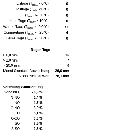
Eistage (T
< 0°C) :
0
max
Frosttage (T
< 0°C) :
0
min
(T
<= 0,0°C) :
0
min
Kalte Tage (T
< 10°C) :
0
max
Warme Tage (T
>= 0,0°C) :
31
max
Sommertage (T
>= 25°C) :
4
max
Heiße Tage (T
>= 30°C) :
0
max
Regen Tage
> 0,0 mm
16
> 2,0 mm
7
> 20,0 mm
0
Monat Standard-Abweichung:
- 26,0 mm
Monat Normal Wert:
78,1 mm
Verteilung
Windrichtung
Windstille
26,8 %
N-NO
1,4 %
NO
1,7 %
O-NO
3,9 %
O
5,1 %
O-SO
3,3 %
SO
3,9 %
S-SO
3,5 %