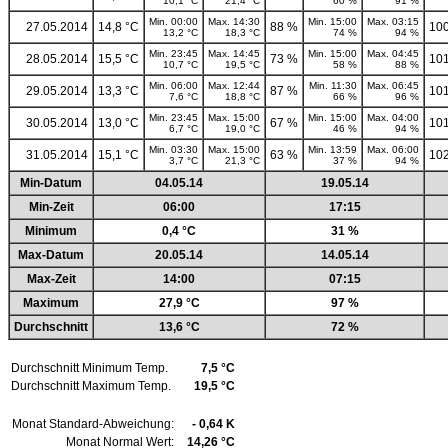
10,1 °C
21,4 °C
60 %
91 %
Min. 00:00
Max. 14:30
Min. 15:00
Max. 03:15
27.05.2014
14,8 °C
88 %
100
13,2 °C
18,3 °C
74 %
94 %
Min. 23:45
Max. 14:45
Min. 15:00
Max. 04:45
28.05.2014
15,5 °C
73 %
101
10,7 °C
19,5 °C
58 %
88 %
Min. 06:00
Max. 12:44
Min. 11:30
Max. 06:45
29.05.2014
13,3 °C
87 %
101
7,6 °C
18,8 °C
66 %
96 %
Min. 23:45
Max. 15:00
Min. 15:00
Max. 04:00
30.05.2014
13,0 °C
67 %
101
6,7 °C
19,0 °C
46 %
94 %
Min. 03:30
Max. 15:00
Min. 13:59
Max. 06:00
31.05.2014
15,1 °C
63 %
102
3,7 °C
21,3 °C
37 %
94 %
Min-Datum
04.05.14
19.05.14
Min-Zeit
06:00
17:15
Minimum
0,4 °C
31 %
Max-Datum
20.05.14
14.05.14
Max-Zeit
14:00
07:15
Maximum
27,9 °C
97 %
Durchschnitt
13,6 °C
72 %
Durchschnitt Minimum Temp.
7,5 °C
Durchschnitt Maximum Temp.
19,5 °C
Monat Standard-Abweichung:
- 0,64 K
Monat Normal Wert:
14,26 °C