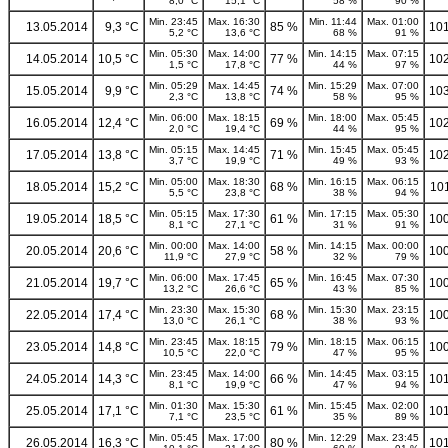
8,0 °C
15,1 °C
58 %
90 %
Min. 23:45
Max. 16:30
Min. 11:44
Max. 01:00
13.05.2014
9,3 °C
85 %
101
5,2 °C
13,6 °C
68 %
91 %
Min. 05:30
Max. 14:00
Min. 14:15
Max. 07:15
14.05.2014
10,5 °C
77 %
102
1,5 °C
17,8 °C
44 %
97 %
Min. 05:29
Max. 14:45
Min. 15:29
Max. 07:00
15.05.2014
9,9 °C
74 %
103
2,3 °C
13,8 °C
58 %
95 %
Min. 06:00
Max. 18:15
Min. 18:00
Max. 05:45
16.05.2014
12,4 °C
69 %
102
2,0 °C
19,4 °C
44 %
95 %
Min. 05:15
Max. 14:45
Min. 15:45
Max. 05:45
17.05.2014
13,8 °C
71 %
102
3,7 °C
19,9 °C
49 %
93 %
Min. 05:00
Max. 18:30
Min. 16:15
Max. 06:15
18.05.2014
15,2 °C
68 %
10
5,5 °C
23,8 °C
38 %
94 %
Min. 05:15
Max. 17:30
Min. 17:15
Max. 05:30
19.05.2014
18,5 °C
61 %
100
8,1 °C
27,1 °C
31 %
91 %
Min. 00:00
Max. 14:00
Min. 14:15
Max. 00:00
20.05.2014
20,6 °C
58 %
100
11,9 °C
27,9 °C
32 %
79 %
Min. 06:00
Max. 17:45
Min. 16:45
Max. 07:30
21.05.2014
19,7 °C
65 %
100
13,2 °C
26,6 °C
43 %
85 %
Min. 23:30
Max. 15:30
Min. 15:30
Max. 23:15
22.05.2014
17,4 °C
68 %
100
13,0 °C
26,1 °C
38 %
93 %
Min. 23:45
Max. 18:15
Min. 18:15
Max. 06:15
23.05.2014
14,8 °C
79 %
100
10,5 °C
22,0 °C
47 %
95 %
Min. 23:45
Max. 14:00
Min. 14:45
Max. 03:15
24.05.2014
14,3 °C
66 %
101
8,1 °C
19,9 °C
47 %
94 %
Min. 01:30
Max. 15:30
Min. 15:45
Max. 02:00
25.05.2014
17,1 °C
61 %
101
7,1 °C
23,5 °C
35 %
89 %
Min. 05:45
Max. 17:00
Min. 12:29
Max. 23:45
26.05.2014
16,3 °C
80 %
101