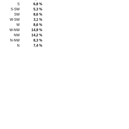
S
6,8 %
S-SW
5,3 %
SW
8,6 %
W-SW
3,1 %
W
8,6 %
W-NW
14,9 %
NW
14,2 %
N-NW
8,3 %
N
7,4 %