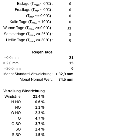
Eistage (T
< 0°C) :
0
max
Frosttage (T
< 0°C) :
0
min
(T
<= 0,0°C) :
0
min
Kalte Tage (T
< 10°C) :
0
max
Warme Tage (T
>= 0,0°C) :
31
max
Sommertage (T
>= 25°C) :
1
max
Heiße Tage (T
>= 30°C) :
0
max
Regen Tage
> 0,0 mm
21
> 2,0 mm
15
> 20,0 mm
0
Monat Standard-Abweichung:
+ 32,9 mm
Monat Normal Wert:
74,5 mm
Verteilung
Windrichtung
Windstille
21,4 %
N-NO
0,6 %
NO
1,1 %
O-NO
2,3 %
O
4,7 %
O-SO
3,7 %
SO
2,4 %
S-SO
1,5 %