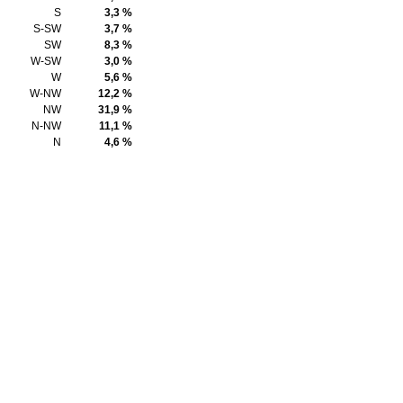
S
3,3 %
S-SW
3,7 %
SW
8,3 %
W-SW
3,0 %
W
5,6 %
W-NW
12,2 %
NW
31,9 %
N-NW
11,1 %
N
4,6 %