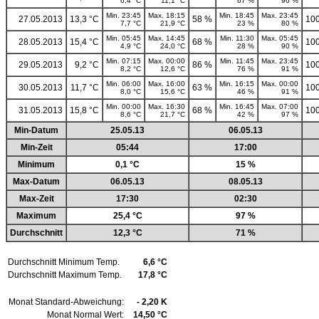
6,4 °C
11,1 °C
67 %
96 %
Min. 23:45
Max. 18:15
Min. 18:45
Max. 23:45
27.05.2013
13,3 °C
58 %
100
7,7 °C
21,9 °C
23 %
80 %
Min. 05:45
Max. 14:45
Min. 11:30
Max. 05:45
28.05.2013
15,4 °C
68 %
100
4,9 °C
24,0 °C
28 %
90 %
Min. 07:15
Max. 00:00
Min. 11:45
Max. 23:45
29.05.2013
9,2 °C
86 %
100
8,2 °C
12,6 °C
76 %
91 %
Min. 06:00
Max. 16:00
Min. 16:15
Max. 00:00
30.05.2013
11,7 °C
63 %
100
8,0 °C
15,6 °C
46 %
91 %
Min. 00:00
Max. 16:30
Min. 16:45
Max. 07:00
31.05.2013
15,8 °C
68 %
100
8,6 °C
21,7 °C
42 %
97 %
Min-Datum
25.05.13
06.05.13
Min-Zeit
05:44
17:00
Minimum
0,1 °C
15 %
Max-Datum
06.05.13
08.05.13
Max-Zeit
17:30
02:30
Maximum
25,4 °C
97 %
Durchschnitt
12,3 °C
71 %
Durchschnitt Minimum Temp.
6,6 °C
Durchschnitt Maximum Temp.
17,8 °C
Monat Standard-Abweichung:
- 2,20 K
Monat Normal Wert:
14,50 °C