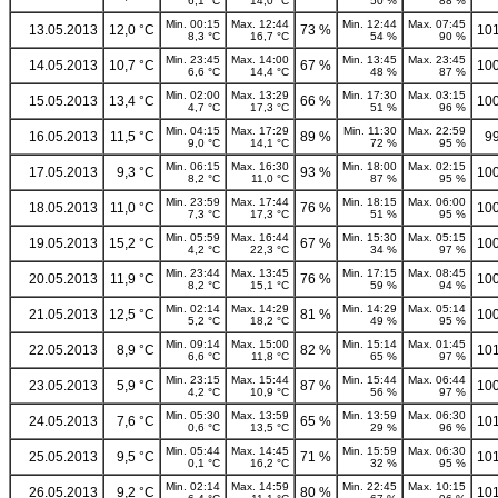
6,1 °C
14,0 °C
50 %
88 %
Min. 00:15
Max. 12:44
Min. 12:44
Max. 07:45
13.05.2013
12,0 °C
73 %
101
8,3 °C
16,7 °C
54 %
90 %
Min. 23:45
Max. 14:00
Min. 13:45
Max. 23:45
14.05.2013
10,7 °C
67 %
100
6,6 °C
14,4 °C
48 %
87 %
Min. 02:00
Max. 13:29
Min. 17:30
Max. 03:15
15.05.2013
13,4 °C
66 %
100
4,7 °C
17,3 °C
51 %
96 %
Min. 04:15
Max. 17:29
Min. 11:30
Max. 22:59
16.05.2013
11,5 °C
89 %
9
9,0 °C
14,1 °C
72 %
95 %
Min. 06:15
Max. 16:30
Min. 18:00
Max. 02:15
17.05.2013
9,3 °C
93 %
100
8,2 °C
11,0 °C
87 %
95 %
Min. 23:59
Max. 17:44
Min. 18:15
Max. 06:00
18.05.2013
11,0 °C
76 %
100
7,3 °C
17,3 °C
51 %
95 %
Min. 05:59
Max. 16:44
Min. 15:30
Max. 05:15
19.05.2013
15,2 °C
67 %
100
4,2 °C
22,3 °C
34 %
97 %
Min. 23:44
Max. 13:45
Min. 17:15
Max. 08:45
20.05.2013
11,9 °C
76 %
100
8,2 °C
15,1 °C
59 %
94 %
Min. 02:14
Max. 14:29
Min. 14:29
Max. 05:14
21.05.2013
12,5 °C
81 %
100
5,2 °C
18,2 °C
49 %
95 %
Min. 09:14
Max. 15:00
Min. 15:14
Max. 01:45
22.05.2013
8,9 °C
82 %
101
6,6 °C
11,8 °C
65 %
97 %
Min. 23:15
Max. 15:44
Min. 15:44
Max. 06:44
23.05.2013
5,9 °C
87 %
100
4,2 °C
10,9 °C
56 %
97 %
Min. 05:30
Max. 13:59
Min. 13:59
Max. 06:30
24.05.2013
7,6 °C
65 %
101
0,6 °C
13,5 °C
29 %
96 %
Min. 05:44
Max. 14:45
Min. 15:59
Max. 06:30
25.05.2013
9,5 °C
71 %
101
0,1 °C
16,2 °C
32 %
95 %
Min. 02:14
Max. 14:59
Min. 22:45
Max. 10:15
26.05.2013
9,2 °C
80 %
101