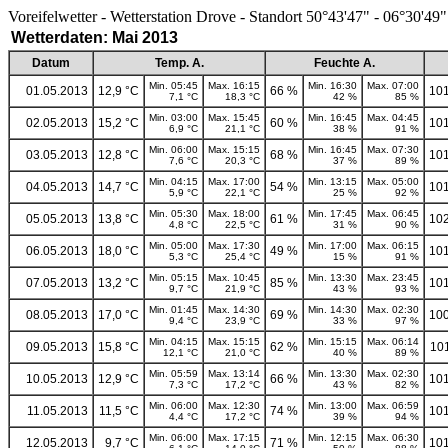
Voreifelwetter - Wetterstation Drove - Standort 50°43'47" - 06°30'49"
Wetterdaten: Mai 2013
Datum
Temp. A.
Feuchte A.
Min. 05:45
Max. 16:15
Min. 16:30
Max. 07:00
01.05.2013
12,9 °C
66 %
101
7,1 °C
18,3 °C
42 %
85 %
Min. 03:00
Max. 15:45
Min. 16:45
Max. 04:45
02.05.2013
15,2 °C
60 %
101
6,9 °C
21,1 °C
38 %
91 %
Min. 06:00
Max. 15:15
Min. 16:45
Max. 07:30
03.05.2013
12,8 °C
68 %
101
7,6 °C
20,3 °C
37 %
89 %
Min. 04:15
Max. 17:00
Min. 13:15
Max. 05:00
04.05.2013
14,7 °C
54 %
101
5,9 °C
22,1 °C
25 %
92 %
Min. 05:30
Max. 18:00
Min. 17:45
Max. 06:45
05.05.2013
13,8 °C
61 %
102
4,8 °C
22,5 °C
31 %
90 %
Min. 05:00
Max. 17:30
Min. 17:00
Max. 06:15
06.05.2013
18,0 °C
49 %
101
5,3 °C
25,4 °C
15 %
91 %
Min. 05:15
Max. 10:45
Min. 13:30
Max. 23:45
07.05.2013
13,2 °C
85 %
101
9,7 °C
21,9 °C
43 %
93 %
Min. 01:45
Max. 14:30
Min. 14:30
Max. 02:30
08.05.2013
17,0 °C
69 %
100
9,4 °C
23,9 °C
33 %
97 %
Min. 04:15
Max. 15:15
Min. 15:15
Max. 06:14
09.05.2013
15,8 °C
62 %
10
12,1 °C
21,0 °C
40 %
89 %
Min. 05:59
Max. 13:14
Min. 13:30
Max. 02:30
10.05.2013
12,9 °C
66 %
101
7,3 °C
17,2 °C
43 %
82 %
Min. 06:00
Max. 12:30
Min. 13:00
Max. 06:59
11.05.2013
11,5 °C
74 %
101
4,4 °C
17,2 °C
39 %
94 %
Min. 06:00
Max. 17:15
Min. 12:15
Max. 06:30
12.05.2013
9,7 °C
71 %
101