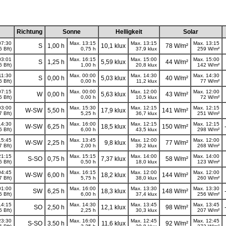
Richtung
Sonne
Helligkeit
Solar
07:30
Max. 13:15
Max. 13:15
Max. 13:15
S
1,00 h
10,1 klux
78 W/m²
6 Bft)
0,75 h
37,9 klux
259 W/m²
03:01
Max. 16:15
Max. 15:00
Max. 15:00
S
1,25 h
5,59 klux
44 W/m²
6 Bft)
1,00 h
20,8 klux
142 W/m²
11:30
Max. 00:00
Max. 14:30
Max. 14:30
S
0,00 h
5,03 klux
40 W/m²
6 Bft)
0,00 h
11,2 klux
77 W/m²
07:15
Max. 00:00
Max. 12:00
Max. 12:00
W
0,00 h
5,63 klux
43 W/m²
5 Bft)
0,00 h
10,5 klux
72 W/m²
03:00
Max. 15:30
Max. 12:15
Max. 12:15
W-SW
5,50 h
17,9 klux
141 W/m²
7 Bft)
5,25 h
36,7 klux
251 W/m²
14:30
Max. 16:00
Max. 12:15
Max. 12:15
W-SW
6,25 h
18,5 klux
150 W/m²
6 Bft)
6,00 h
43,5 klux
298 W/m²
15:45
Max. 13:45
Max. 12:00
Max. 12:00
W-SW
2,25 h
9,8 klux
77 W/m²
7 Bft)
2,00 h
39,2 klux
268 W/m²
21:15
Max. 15:15
Max. 14:00
Max. 14:00
S-SO
0,75 h
7,37 klux
58 W/m²
6 Bft)
0,50 h
18,0 klux
123 W/m²
04:45
Max. 16:15
Max. 12:00
Max. 12:00
W-SW
6,00 h
18,2 klux
144 W/m²
7 Bft)
5,75 h
38,0 klux
260 W/m²
01:00
Max. 16:00
Max. 13:30
Max. 13:30
SW
6,25 h
18,3 klux
148 W/m²
5 Bft)
6,00 h
37,4 klux
256 W/m²
14:15
Max. 14:30
Max. 13:45
Max. 13:45
SO
2,50 h
12,1 klux
98 W/m²
5 Bft)
2,25 h
30,3 klux
207 W/m²
23:30
Max. 16:00
Max. 12:45
Max. 12:45
S-SO
3,50 h
11,6 klux
92 W/m²