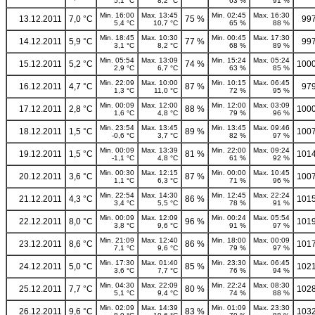
5,1 °C
8,2 °C
63 %
91 %
Min. 16:00
Max. 13:45
Min. 02:45
Max. 16:30
13.12.2011
7,0 °C
75 %
997
5,4 °C
10,7 °C
65 %
88 %
Min. 18:45
Max. 10:30
Min. 00:45
Max. 17:30
14.12.2011
5,9 °C
77 %
997
3,1 °C
8,2 °C
68 %
89 %
Min. 05:54
Max. 13:09
Min. 15:24
Max. 05:24
15.12.2011
5,2 °C
74 %
1000
2,9 °C
6,7 °C
63 %
85 %
Min. 22:09
Max. 10:00
Min. 10:15
Max. 06:45
16.12.2011
4,7 °C
87 %
979
1,3 °C
11,0 °C
72 %
95 %
Min. 00:09
Max. 12:00
Min. 12:00
Max. 03:09
17.12.2011
2,8 °C
88 %
1000
1,6 °C
4,8 °C
79 %
96 %
Min. 23:54
Max. 13:45
Min. 13:45
Max. 09:46
18.12.2011
1,5 °C
89 %
1007
-0,6 °C
3,7 °C
82 %
97 %
Min. 00:09
Max. 13:39
Min. 22:00
Max. 09:24
19.12.2011
1,5 °C
81 %
1014
-1,1 °C
4,8 °C
61 %
92 %
Min. 00:30
Max. 12:15
Min. 00:00
Max. 10:45
20.12.2011
3,6 °C
87 %
1007
1,1 °C
6,3 °C
71 %
96 %
Min. 22:54
Max. 14:30
Min. 12:45
Max. 22:24
21.12.2011
4,3 °C
86 %
1015
3,4 °C
5,5 °C
78 %
91 %
Min. 00:09
Max. 12:09
Min. 00:24
Max. 05:54
22.12.2011
8,0 °C
96 %
1019
3,8 °C
9,6 °C
91 %
97 %
Min. 21:09
Max. 12:40
Min. 18:00
Max. 00:09
23.12.2011
8,6 °C
86 %
1017
7,1 °C
9,6 °C
79 %
97 %
Min. 17:30
Max. 01:40
Min. 23:30
Max. 06:45
24.12.2011
5,0 °C
85 %
1021
3,6 °C
7,7 °C
76 %
94 %
Min. 04:30
Max. 22:09
Min. 22:24
Max. 08:30
25.12.2011
7,7 °C
80 %
1028
5,1 °C
9,4 °C
74 %
88 %
Min. 02:09
Max. 14:39
Min. 01:09
Max. 23:30
26.12.2011
9,6 °C
83 %
1032