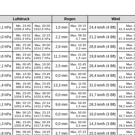
Luftdruck
Regen
Wind
Min. 23:00
Max. 00:00
Max. 20:15
Max. 
,1 hPa
1,0 mm
24,4 km/h (4 Bft)
1006,4 hPa
1022,6 hPa
0,2 mm
42,3 km/h (
Min. 03:01
Max. 22:15
Max. 08:30
Max. 
,0 hPa
2,2 mm
21,2 km/h (4 Bft)
1002,3 hPa
1015,4 hPa
0,7 mm
47,3 km/h (
Min. 15:30
Max. 00:00
Max. 10:30
Max. 
,0 hPa
2,6 mm
28,6 km/h (4 Bft)
1001,5 hPa
1014,2 hPa
0,3 mm
49,6 km/h (
Min. 23:44
Max. 00:00
Max. 21:00
Max. 
,6 hPa
11,3 mm
19,8 km/h (4 Bft)
992,6 hPa
1003,7 hPa
1,5 mm
36,7 km/h (
Min. 00:45
Max. 10:00
Max. 01:45
Max. 
,1 hPa
2,5 mm
28,4 km/h (4 Bft)
992,6 hPa
1005,1 hPa
1,2 mm
50,9 km/h (
Min. 14:30
Max. 23:45
Max. 00:00
Max. 
,9 hPa
0,0 mm
26,4 km/h (4 Bft)
1004,8 hPa
1008,1 hPa
0,0 mm
42,3 km/h (
Min. 10:45
Max. 23:45
Max. 11:00
Max. 
,4 hPa
13,3 mm
31,0 km/h (5 Bft)
998,6 hPa
1013,1 hPa
1,2 mm
53,4 km/h (
Min. 23:45
Max. 08:00
Max. 00:00
Max. 
,9 hPa
0,0 mm
31,7 km/h (5 Bft)
1004,5 hPa
1020,4 hPa
0,0 mm
49,3 km/h (
Min. 02:15
Max. 22:14
Max. 04:45
Max. 
,1 hPa
9,6 mm
28,3 km/h (4 Bft)
1002,4 hPa
1011,2 hPa
1,5 mm
58,2 km/h (
Min. 00:15
Max. 23:15
Max. 00:00
Max. 
,9 hPa
0,0 mm
16,0 km/h (3 Bft)
1011,0 hPa
1017,5 hPa
0,0 mm
32,7 km/h (
Min. 23:45
Max. 00:45
Max. 00:00
Max. 
,3 hPa
0,0 mm
14,3 km/h (3 Bft)
1005,8 hPa
1017,6 hPa
0,0 mm
29,3 km/h (
Min. 06:45
Max. 19:45
Max. 07:15
Max. 
,8 hPa
3,7 mm
25,5 km/h (4 Bft)