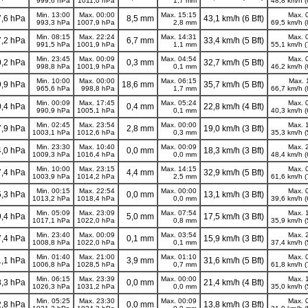
999,6 hPa
1011,0 hPa
1,7 mm
48,8 km/h (
Min. 13:00
Max. 00:00
Max. 15:15
Max. 
,6 hPa
8,5 mm
43,1 km/h (6 Bft)
993,3 hPa
1007,9 hPa
2,8 mm
69,5 km/h (
Min. 08:15
Max. 22:24
Max. 14:31
Max. 
,2 hPa
6,7 mm
33,4 km/h (5 Bft)
991,5 hPa
1001,9 hPa
1,1 mm
55,1 km/h (
Min. 23:45
Max. 00:09
Max. 04:54
Max. 
,2 hPa
0,3 mm
32,7 km/h (5 Bft)
998,8 hPa
1001,9 hPa
0,1 mm
46,2 km/h (
Min. 10:00
Max. 00:00
Max. 06:15
Max. 
,9 hPa
18,6 mm
35,7 km/h (5 Bft)
965,6 hPa
998,8 hPa
1,7 mm
66,7 km/h (
Min. 00:09
Max. 17:45
Max. 05:24
Max. 
,4 hPa
0,4 mm
22,8 km/h (4 Bft)
990,9 hPa
1005,1 hPa
0,1 mm
40,3 km/h (
Min. 02:45
Max. 23:54
Max. 00:00
Max. 
,9 hPa
2,8 mm
19,0 km/h (3 Bft)
1003,1 hPa
1012,6 hPa
0,3 mm
35,3 km/h (
Min. 23:30
Max. 10:40
Max. 00:09
Max. 
,0 hPa
0,0 mm
18,3 km/h (3 Bft)
1009,3 hPa
1016,4 hPa
0,0 mm
48,4 km/h (
Min. 10:00
Max. 23:15
Max. 14:15
Max. 
,4 hPa
4,4 mm
32,9 km/h (5 Bft)
1003,9 hPa
1014,2 hPa
2,5 mm
61,6 km/h (
Min. 00:15
Max. 22:54
Max. 00:00
Max. 
,3 hPa
0,0 mm
13,1 km/h (3 Bft)
1013,2 hPa
1018,4 hPa
0,0 mm
39,6 km/h (
Min. 05:09
Max. 23:09
Max. 07:54
Max. 
,4 hPa
5,0 mm
17,5 km/h (3 Bft)
1017,1 hPa
1022,0 hPa
0,8 mm
35,9 km/h (
Min. 23:40
Max. 00:09
Max. 03:54
Max. 
,4 hPa
0,1 mm
15,9 km/h (3 Bft)
1008,8 hPa
1022,0 hPa
0,1 mm
37,4 km/h (
Min. 01:40
Max. 21:00
Max. 01:10
Max. 
,1 hPa
3,9 mm
31,6 km/h (5 Bft)
1006,8 hPa
1028,5 hPa
0,7 mm
61,8 km/h (
Min. 06:15
Max. 23:39
Max. 00:00
Max. 
,3 hPa
0,0 mm
21,4 km/h (4 Bft)
1026,3 hPa
1031,2 hPa
0,0 mm
35,0 km/h (
Min. 05:25
Max. 23:30
Max. 00:09
Max. 
,8 hPa
0,0 mm
13,8 km/h (3 Bft)