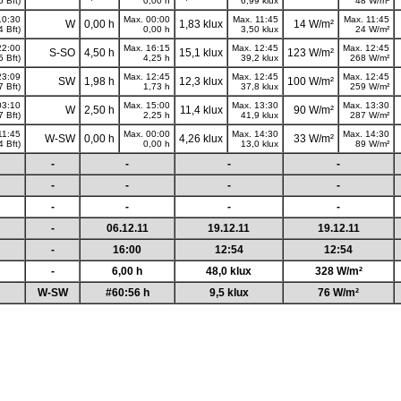
5 Bft)
0,00 h
6,99 klux
48 W/m²
10:30
Max. 00:00
Max. 11:45
Max. 11:45
W
0,00 h
1,83 klux
14 W/m²
4 Bft)
0,00 h
3,50 klux
24 W/m²
22:00
Max. 16:15
Max. 12:45
Max. 12:45
S-SO
4,50 h
15,1 klux
123 W/m²
5 Bft)
4,25 h
39,2 klux
268 W/m²
23:09
Max. 12:45
Max. 12:45
Max. 12:45
SW
1,98 h
12,3 klux
100 W/m²
7 Bft)
1,73 h
37,8 klux
259 W/m²
03:10
Max. 15:00
Max. 13:30
Max. 13:30
W
2,50 h
11,4 klux
90 W/m²
7 Bft)
2,25 h
41,9 klux
287 W/m²
11:45
Max. 00:00
Max. 14:30
Max. 14:30
W-SW
0,00 h
4,26 klux
33 W/m²
4 Bft)
0,00 h
13,0 klux
89 W/m²
-
-
-
-
-
-
-
-
-
-
-
-
-
06.12.11
19.12.11
19.12.11
-
16:00
12:54
12:54
-
6,00 h
48,0 klux
328 W/m²
W-SW
#60:56 h
9,5 klux
76 W/m²