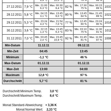
8,9 °C
10,6 °C
79 %
88 %
Min. 21:00
Max. 00:30
Min. 17:30
Max. 00:15
27.12.2011
7,9 °C
82 %
1033
6,3 °C
9,4 °C
75 %
89 %
Min. 04:15
Max. 13:45
Min. 13:45
Max. 21:45
28.12.2011
5,8 °C
80 %
1022
3,1 °C
9,0 °C
64 %
89 %
Min. 23:24
Max. 21:54
Min. 12:45
Max. 23:24
29.12.2011
5,3 °C
77 %
1016
4,3 °C
7,0 °C
60 %
90 %
Min. 22:15
Max. 13:45
Min. 03:10
Max. 11:30
30.12.2011
3,6 °C
83 %
1011
1,3 °C
6,3 °C
75 %
91 %
Min. 03:45
Max. 23:45
Min. 01:45
Max. 11:00
31.12.2011
7,0 °C
92 %
1008
2,4 °C
10,9 °C
81 %
97 %
Min-Datum
11.12.11
09.12.11
Min-Zeit
04:45
13:45
Minimum
-1,1 °C
46 %
Max-Datum
01.12.11
01.12.11
Max-Zeit
13:00
04:00
Maximum
12,8 °C
97 %
Durchschnitt
5,7 °C
81 %
Durchschnitt Minimum Temp.
3,0 °C
Durchschnitt Maximum Temp.
8,4 °C
Monat Standard-Abweichung:
+ 3,36 K
Monat Normal Wert:
2,33 °C