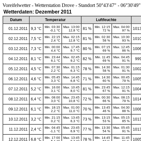
Voreifelwetter - Wetterstation Drove - Standort 50°43'47" - 06°30'49"
Wetterdaten: Dezember 2011
Datum
Temperatur
Luftfeuchte
Min. 03:30
Max. 13:00
Min. 12:15
Max. 04:00
01.12.2011
9,3 °C
81 %
1013
-0,1 °C
12,8 °C
72 %
97 %
Min. 22:15
Max. 02:15
Min. 02:30
Max. 10:30
02.12.2011
7,5 °C
81 %
1010
2,4 °C
12,8 °C
58 %
93 %
Min. 00:00
Max. 17:45
Min. 07:15
Max. 12:45
03.12.2011
7,3 °C
80 %
1006
4,4 °C
9,7 °C
69 %
86 %
Min. 23:44
Max. 02:45
Min. 11:45
Max. 04:45
04.12.2011
8,1 °C
82 %
999
6,1 °C
9,2 °C
69 %
91 %
Min. 07:30
Max. 01:15
Min. 14:30
Max. 01:30
05.12.2011
4,5 °C
78 %
1002
2,2 °C
6,3 °C
58 %
91 %
Min. 05:45
Max. 14:45
Min. 14:30
Max. 00:45
06.12.2011
4,6 °C
71 %
1005
3,3 °C
6,8 °C
60 %
79 %
Min. 16:00
Max. 10:45
Min. 23:45
Max. 12:15
07.12.2011
5,2 °C
81 %
1004
3,1 °C
8,0 °C
67 %
91 %
Min. 08:00
Max. 23:45
Min. 00:30
Max. 08:15
08.12.2011
6,4 °C
72 %
1014
3,0 °C
10,8 °C
66 %
79 %
Min. 18:15
Max. 01:00
Min. 13:45
Max. 04:30
09.12.2011
6,1 °C
70 %
1008
2,2 °C
11,0 °C
46 %
88 %
Min. 21:15
Max. 13:45
Min. 13:15
Max. 05:15
10.12.2011
3,2 °C
73 %
1013
0,2 °C
6,3 °C
53 %
85 %
Min. 04:45
Max. 23:45
Min. 13:30
Max. 05:45
11.12.2011
2,4 °C
77 %
1013
-1,1 °C
6,9 °C
54 %
91 %
Min. 17:00
Max. 13:45
Min. 14:45
Max. 11:45
12.12.2011
6,8 °C
78 %
1005