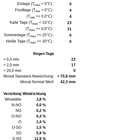
Eistage (T
< 0°C) :
0
max
Frosttage (T
< 0°C) :
4
min
(T
<= 0,0°C) :
4
min
Kalte Tage (T
< 10°C) :
23
max
(T
>= 0,0°C) :
31
max
Sommertage (T
>= 25°C) :
0
max
Heiße Tage (T
>= 30°C) :
0
max
Regen Tage
> 0,0 mm
22
> 2,0 mm
17
> 20,0 mm
0
Monat Standard-Abweichung:
+ 70,8 mm
Monat Normal Wert:
42,3 mm
Verteilung
Windrichtung
Windstille
3,8 %
N-NO
0,0 %
NO
0,2 %
O-NO
0,4 %
O
1,4 %
O-SO
1,5 %
SO
5,9 %
S-SO
11,9 %