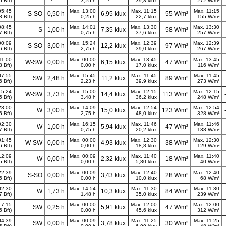
6 Bft)
3,25 h
39,8 klux
272 W/m²
05:45
Max. 13:00
Max. 11:15
Max. 11:15
S-SO
0,50 h
6,95 klux
55 W/m²
8 Bft)
0,25 h
22,7 klux
155 W/m²
08:45
Max. 14:01
Max. 13:30
Max. 13:30
S
1,00 h
7,35 klux
58 W/m²
7 Bft)
0,75 h
37,6 klux
257 W/m²
00:09
Max. 15:24
Max. 12:39
Max. 12:39
S-SO
3,00 h
12,2 klux
97 W/m²
6 Bft)
2,75 h
39,0 klux
267 W/m²
11:00
Max. 00:00
Max. 13:45
Max. 13:45
W-SW
0,00 h
6,15 klux
47 W/m²
8 Bft)
0,00 h
17,0 klux
116 W/m²
07:55
Max. 15:45
Max. 11:45
Max. 11:45
SW
2,48 h
11,2 klux
89 W/m²
6 Bft)
2,23 h
39,9 klux
273 W/m²
15:24
Max. 15:00
Max. 12:15
Max. 12:15
W-SW
3,73 h
14,4 klux
113 W/m²
5 Bft)
3,48 h
36,2 klux
248 W/m²
23:00
Max. 14:09
Max. 12:54
Max. 12:54
W
3,00 h
15,0 klux
123 W/m²
6 Bft)
2,75 h
48,0 klux
328 W/m²
02:30
Max. 16:15
Max. 11:46
Max. 11:46
W
1,00 h
5,94 klux
47 W/m²
7 Bft)
0,75 h
20,2 klux
138 W/m²
01:45
Max. 00:00
Max. 12:30
Max. 12:30
W-SW
0,00 h
4,93 klux
38 W/m²
6 Bft)
0,00 h
18,8 klux
129 W/m²
12:09
Max. 00:09
Max. 11:40
Max. 11:40
W
0,00 h
2,32 klux
18 W/m²
5 Bft)
0,00 h
5,80 klux
40 W/m²
22:39
Max. 00:09
Max. 12:40
Max. 12:40
S-SO
0,00 h
3,43 klux
28 W/m²
5 Bft)
0,00 h
10,0 klux
68 W/m²
02:30
Max. 14:54
Max. 11:30
Max. 11:30
W
1,73 h
10,3 klux
84 W/m²
7 Bft)
1,48 h
35,0 klux
239 W/m²
17:15
Max. 00:00
Max. 12:00
Max. 12:00
SW
0,25 h
5,91 klux
47 W/m²
5 Bft)
0,00 h
45,6 klux
312 W/m²
04:39
Max. 00:09
Max. 11:25
Max. 11:25
SW
0,00 h
3,78 klux
30 W/m²