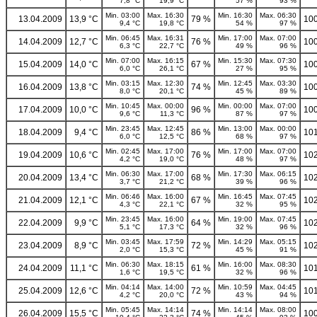
7,8 °C
19,9 °C
57 %
93 %
Min. 03:00
Max. 16:30
Min. 16:30
Max. 06:30
13.04.2009
13,9 °C
79 %
100
9,4 °C
19,8 °C
54 %
97 %
Min. 06:45
Max. 16:31
Min. 17:00
Max. 07:00
14.04.2009
12,7 °C
76 %
100
6,3 °C
22,7 °C
49 %
96 %
Min. 07:00
Max. 16:15
Min. 15:30
Max. 07:30
15.04.2009
14,0 °C
67 %
100
6,0 °C
26,1 °C
27 %
95 %
Min. 03:15
Max. 12:30
Min. 12:45
Max. 03:30
16.04.2009
13,8 °C
74 %
100
8,0 °C
20,1 °C
45 %
89 %
Min. 10:45
Max. 00:00
Min. 00:00
Max. 07:00
17.04.2009
10,0 °C
96 %
100
9,6 °C
11,3 °C
87 %
97 %
Min. 23:45
Max. 12:45
Min. 13:00
Max. 00:00
18.04.2009
9,4 °C
86 %
101
6,0 °C
12,5 °C
68 %
97 %
Min. 02:45
Max. 17:00
Min. 17:00
Max. 07:00
19.04.2009
10,6 °C
76 %
102
4,2 °C
19,0 °C
48 %
97 %
Min. 06:30
Max. 17:00
Min. 17:30
Max. 06:15
20.04.2009
13,4 °C
68 %
102
3,7 °C
21,2 °C
39 %
96 %
Min. 06:46
Max. 16:00
Min. 16:45
Max. 07:45
21.04.2009
12,1 °C
67 %
102
4,3 °C
22,1 °C
32 %
95 %
Min. 23:45
Max. 16:00
Min. 19:00
Max. 07:45
22.04.2009
9,9 °C
64 %
102
5,1 °C
17,3 °C
32 %
96 %
Min. 03:45
Max. 17:59
Min. 14:29
Max. 05:15
23.04.2009
8,9 °C
72 %
102
2,0 °C
15,3 °C
45 %
91 %
Min. 06:30
Max. 18:15
Min. 16:00
Max. 08:30
24.04.2009
11,1 °C
61 %
101
1,6 °C
19,5 °C
32 %
96 %
Min. 04:14
Max. 14:00
Min. 10:59
Max. 04:45
25.04.2009
12,6 °C
72 %
101
4,2 °C
20,0 °C
43 %
94 %
Min. 05:45
Max. 14:14
Min. 14:14
Max. 08:00
26.04.2009
15,5 °C
74 %
100