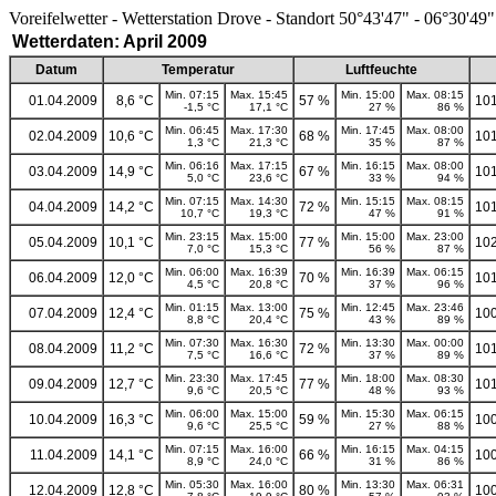
Voreifelwetter - Wetterstation Drove - Standort 50°43'47" - 06°30'49"
Wetterdaten: April 2009
Datum
Temperatur
Luftfeuchte
Min. 07:15
Max. 15:45
Min. 15:00
Max. 08:15
01.04.2009
8,6 °C
57 %
101
-1,5 °C
17,1 °C
27 %
86 %
Min. 06:45
Max. 17:30
Min. 17:45
Max. 08:00
02.04.2009
10,6 °C
68 %
101
1,3 °C
21,3 °C
35 %
87 %
Min. 06:16
Max. 17:15
Min. 16:15
Max. 08:00
03.04.2009
14,9 °C
67 %
101
5,0 °C
23,6 °C
33 %
94 %
Min. 07:15
Max. 14:30
Min. 15:15
Max. 08:15
04.04.2009
14,2 °C
72 %
101
10,7 °C
19,3 °C
47 %
91 %
Min. 23:15
Max. 15:00
Min. 15:00
Max. 23:00
05.04.2009
10,1 °C
77 %
102
7,0 °C
15,3 °C
56 %
87 %
Min. 06:00
Max. 16:39
Min. 16:39
Max. 06:15
06.04.2009
12,0 °C
70 %
101
4,5 °C
20,8 °C
37 %
96 %
Min. 01:15
Max. 13:00
Min. 12:45
Max. 23:46
07.04.2009
12,4 °C
75 %
100
8,8 °C
20,4 °C
43 %
89 %
Min. 07:30
Max. 16:30
Min. 13:30
Max. 00:00
08.04.2009
11,2 °C
72 %
101
7,5 °C
16,6 °C
37 %
89 %
Min. 23:30
Max. 17:45
Min. 18:00
Max. 08:30
09.04.2009
12,7 °C
77 %
101
9,6 °C
20,5 °C
48 %
93 %
Min. 06:00
Max. 15:00
Min. 15:30
Max. 06:15
10.04.2009
16,3 °C
59 %
100
9,6 °C
25,5 °C
27 %
88 %
Min. 07:15
Max. 16:00
Min. 16:15
Max. 04:15
11.04.2009
14,1 °C
66 %
100
8,9 °C
24,0 °C
31 %
86 %
Min. 05:30
Max. 16:00
Min. 13:30
Max. 06:31
12.04.2009
12,8 °C
80 %
100