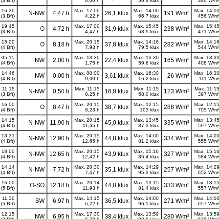
(3 Bft)
0,00 h
56,4 klux
386 W/m
 16:30
Max. 17:00
Max. 14:00
Max. 14:0
N-NW
4,47 h
26,1 klux
191 W/m²
(3 Bft)
4,22 h
66,7 klux
456 W/m
 19:45
Max. 17:00
Max. 15:45
Max. 15:4
O
4,72 h
31,9 klux
238 W/m²
(3 Bft)
4,47 h
68,9 klux
471 W/m
 15:00
Max. 20:15
Max. 14:16
Max. 14:1
O
8,18 h
37,8 klux
282 W/m²
(4 Bft)
7,93 h
79,5 klux
544 W/m
 05:15
Max. 13:30
Max. 13:30
Max. 13:3
NW
2,00 h
22,4 klux
165 W/m²
(4 Bft)
1,75 h
59,6 klux
408 W/m
 14:46
Max. 00:00
Max. 16:30
Max. 16:3
NW
0,00 h
3,61 klux
26 W/m²
(4 Bft)
0,00 h
16,2 klux
111 W/m
 11:15
Max. 11:15
Max. 11:15
Max. 11:1
N-NW
0,50 h
16,8 klux
123 W/m²
(3 Bft)
0,25 h
58,0 klux
397 W/m
 16:00
Max. 20:15
Max. 12:15
Max. 12:1
O
8,47 h
38,7 klux
288 W/m²
(4 Bft)
8,23 h
103 klux
705 W/m
 14:15
Max. 20:15
Max. 13:45
Max. 13:4
N-NW
11,90 h
45,0 klux
335 W/m²
(4 Bft)
11,65 h
87,3 klux
597 W/m
 13:31
Max. 20:15
Max. 14:00
Max. 14:0
N-NW
12,90 h
44,8 klux
334 W/m²
(4 Bft)
12,65 h
81,2 klux
555 W/m
 18:00
Max. 20:15
Max. 15:16
Max. 15:1
N-NW
12,65 h
43,9 klux
327 W/m²
(4 Bft)
12,42 h
85,4 klux
584 W/m
 14:14
Max. 20:30
Max. 14:29
Max. 14:2
N-NW
7,72 h
35,1 klux
257 W/m²
(4 Bft)
7,47 h
95,3 klux
652 W/m
 16:00
Max. 20:14
Max. 13:15
Max. 13:1
O-SO
12,18 h
44,8 klux
333 W/m²
(5 Bft)
11,93 h
81,4 klux
557 W/m
 11:30
Max. 14:15
Max. 14:00
Max. 14:0
SW
6,97 h
36,5 klux
271 W/m²
(5 Bft)
6,72 h
96,1 klux
657 W/m
 12:15
Max. 17:30
Max. 13:59
Max. 13:5
NW
6,95 h
38,4 klux
280 W/m²