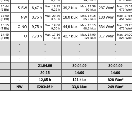
(3 Bft)
6,70 h
98,8 klux
676 W/m
 10:44
Max. 19:15
Max. 13:59
Max. 13:5
S-SW
6,47 h
39,2 klux
287 W/m²
(5 Bft)
6,22 h
99 klux
679 W/m
 17:00
Max. 20:30
Max. 17:15
Max. 17:1
NW
3,75 h
18,0 klux
133 W/m²
(3 Bft)
3,50 h
65,9 klux
451 W/m
 16:15
Max. 19:00
Max. 13:15
Max. 13:1
O-NO
9,75 h
44,9 klux
334 W/m²
(4 Bft)
9,50 h
98,2 klux
672 W/m
 14:45
Max. 17:30
Max. 14:00
Max. 14:0
O
7,73 h
42,7 klux
317 W/m²
(3 Bft)
7,48 h
121 klux
828 W/m
-
-
-
-
-
-
-
-
-
-
-
-
-
21.04.09
30.04.09
30.04.09
-
20:15
14:00
14:00
-
12,65 h
121 klux
828 W/m²
NW
#203:46 h
33,6 klux
249 W/m²