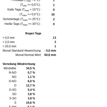
Frosttage (T
< 0°C) :
1
min
(T
<= 0,0°C) :
1
min
Kalte Tage (T
< 10°C) :
0
max
(T
>= 0,0°C) :
30
max
Sommertage (T
>= 25°C) :
2
max
Heiße Tage (T
>= 30°C) :
0
max
Regen Tage
> 0,0 mm
13
> 2,0 mm
3
> 20,0 mm
1
Monat Standard-Abweichung:
- 5,0 mm
Monat Normal Wert:
60,6 mm
Verteilung
Windrichtung
Windstille
34,5 %
N-NO
0,7 %
NO
1,1 %
O-NO
6,0 %
O
12,7 %
O-SO
5,4 %
SO
3,8 %
S-SO
3,9 %
S
10,6 %