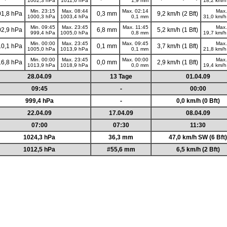
1002,3 hPa
1011,6 hPa
1,9 mm
18,2 km/h 
Min. 23:15
Max. 08:44
Max. 02:14
Max.
1,8 hPa
0,3 mm
9,2 km/h (2 Bft)
1000,3 hPa
1003,4 hPa
0,1 mm
31,0 km/h 
Min. 09:45
Max. 23:45
Max. 11:45
Max.
2,9 hPa
6,8 mm
5,2 km/h (1 Bft)
999,4 hPa
1005,0 hPa
0,8 mm
19,7 km/h 
Min. 00:00
Max. 23:45
Max. 09:45
Max.
0,1 hPa
0,1 mm
3,7 km/h (1 Bft)
1005,0 hPa
1013,9 hPa
0,1 mm
21,8 km/h 
Min. 00:00
Max. 23:45
Max. 00:00
Max.
6,8 hPa
0,0 mm
2,9 km/h (1 Bft)
1013,9 hPa
1018,9 hPa
0,0 mm
19,4 km/h 
28.04.09
13 Tage
01.04.09
09:45
-
00:00
999,4 hPa
-
0,0 km/h (0 Bft)
22.04.09
17.04.09
08.04.09
07:00
07:30
11:30
1024,3 hPa
36,3 mm
47,0 km/h SW (6 Bft)
1012,5 hPa
#55,6 mm
6,5 km/h (2 Bft)