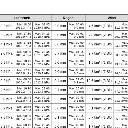
Luftdruck
Regen
Wind
Min. 18:00
Max. 02:45
Max. 00:00
Max.
8,2 hPa
0,0 mm
4,5 km/h (1 Bft)
1015,3 hPa
1020,7 hPa
0,0 mm
31,5 km/h 
Min. 17:30
Max. 04:15
Max. 00:01
Max.
5,2 hPa
0,0 mm
7,8 km/h (2 Bft)
1012,9 hPa
1018,4 hPa
0,0 mm
26,0 km/h 
Min. 17:15
Max. 23:45
Max. 00:00
Max.
4,1 hPa
0,0 mm
4,9 km/h (1 Bft)
1012,7 hPa
1015,4 hPa
0,0 mm
24,0 km/h 
Min. 00:00
Max. 23:45
Max. 01:15
Max.
9,0 hPa
0,7 mm
9,7 km/h (2 Bft)
1015,4 hPa
1021,8 hPa
0,6 mm
20,8 km/h 
Min. 18:15
Max. 08:30
Max. 00:00
Max.
0,9 hPa
0,0 mm
1,5 km/h (1 Bft)
1019,6 hPa
1022,9 hPa
0,0 mm
13,6 km/h 
Min. 17:45
Max. 00:30
Max. 00:00
Max.
0,5 hPa
0,0 mm
4,8 km/h (1 Bft)
1007,8 hPa
1020,1 hPa
0,0 mm
26,0 km/h 
Min. 08:00
Max. 23:30
Max. 21:45
Max.
9,2 hPa
0,4 mm
12,6 km/h (3 Bft)
1005,4 hPa
1012,7 hPa
0,3 mm
31,5 km/h 
Min. 16:30
Max. 22:00
Max. 20:00
Max.
2,6 hPa
0,7 mm
23,7 km/h (4 Bft)
1010,2 hPa
1013,7 hPa
0,6 mm
47,0 km/h 
Min. 18:45
Max. 09:15
Max. 00:45
Max.
3,0 hPa
0,3 mm
6,1 km/h (2 Bft)
1011,0 hPa
1015,6 hPa
0,1 mm
24,8 km/h 
Min. 16:45
Max. 00:00
Max. 00:00
Max.
5,9 hPa
0,0 mm
6,1 km/h (2 Bft)
1003,4 hPa
1011,7 hPa
0,0 mm
31,2 km/h 
Min. 00:00
Max. 23:45
Max. 20:15
Max.
7,8 hPa
0,1 mm
5,7 km/h (1 Bft)
1005,4 hPa
1008,5 hPa
0,1 mm
25,3 km/h 
Min. 00:15
Max. 23:45
Max. 00:00
Max.
9,2 hPa
0,0 mm
1,7 km/h (1 Bft)