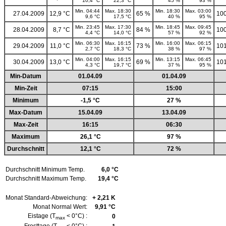
10,4 °C
22,3 °C
45 %
93 %
Min. 04:44
Max. 18:30
Min. 18:30
Max. 03:00
27.04.2009
12,9 °C
65 %
100
9,6 °C
17,5 °C
40 %
95 %
Min. 23:45
Max. 17:30
Min. 18:45
Max. 09:45
28.04.2009
8,7 °C
84 %
100
4,4 °C
14,0 °C
57 %
92 %
Min. 06:30
Max. 16:15
Min. 16:00
Max. 06:15
29.04.2009
11,0 °C
73 %
101
2,7 °C
18,3 °C
38 %
97 %
Min. 04:00
Max. 16:15
Min. 13:15
Max. 06:45
30.04.2009
13,0 °C
69 %
101
4,3 °C
19,7 °C
37 %
95 %
Min-Datum
01.04.09
01.04.09
Min-Zeit
07:15
15:00
Minimum
-1,5 °C
27 %
Max-Datum
15.04.09
13.04.09
Max-Zeit
16:15
06:30
Maximum
26,1 °C
97 %
Durchschnitt
12,1 °C
72 %
Durchschnitt Minimum Temp.
6,0 °C
Durchschnitt Maximum Temp.
19,4 °C
Monat Standard-Abweichung:
+ 2,21 K
Monat Normal Wert:
9,91 °C
Eistage (T
< 0°C) :
0
max