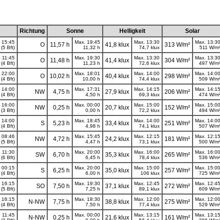
Richtung
Sonne
Helligkeit
Solar
 15:45
Max. 19:45
Max. 13:30
Max. 13:3
O
11,57 h
41,8 klux
313 W/m²
(5 Bft)
11,32 h
74,7 klux
511 W/m
 11:45
Max. 19:30
Max. 13:30
Max. 13:3
O
11,48 h
41,4 klux
304 W/m²
(4 Bft)
11,23 h
72,6 klux
497 W/m
 22:00
Max. 18:01
Max. 14:00
Max. 14:0
O
10,02 h
40,4 klux
298 W/m²
(4 Bft)
10,00 h
74,4 klux
509 W/m
 14:00
Max. 17:31
Max. 14:15
Max. 14:1
NW
4,75 h
27,9 klux
206 W/m²
(4 Bft)
4,50 h
69,3 klux
474 W/m
 16:00
Max. 00:00
Max. 15:00
Max. 15:0
NW
0,25 h
20,7 klux
152 W/m²
(3 Bft)
0,00 h
72,2 klux
494 W/m
 14:00
Max. 18:45
Max. 14:00
Max. 14:0
S
5,23 h
33,4 klux
251 W/m²
(4 Bft)
4,98 h
74,1 klux
507 W/m
 08:46
Max. 15:45
Max. 12:15
Max. 12:1
NW
4,72 h
24,2 klux
181 W/m²
(5 Bft)
4,47 h
73,1 klux
500 W/m
 11:30
Max. 20:00
Max. 16:00
Max. 16:0
SW
6,70 h
35,3 klux
265 W/m²
(6 Bft)
6,45 h
78,4 klux
536 W/m
 00:15
Max. 20:00
Max. 15:00
Max. 15:0
S
6,25 h
35,0 klux
257 W/m²
(4 Bft)
6,00 h
106 klux
725 W/m
 16:15
Max. 19:30
Max. 12:45
Max. 12:4
SO
7,50 h
37,1 klux
272 W/m²
(5 Bft)
7,25 h
89,1 klux
609 W/m
 16:15
Max. 18:30
Max. 12:00
Max. 12:0
N-NW
7,75 h
38,8 klux
275 W/m²
(4 Bft)
7,50 h
77,4 klux
529 W/m
 11:45
Max. 00:00
Max. 13:15
Max. 13:1
N-NW
0,25 h
21,6 klux
161 W/m²