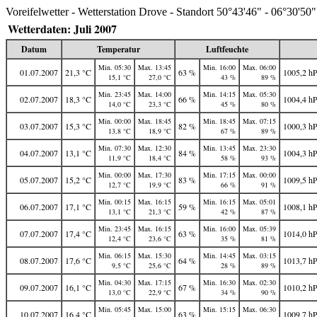
Voreifelwetter - Wetterstation Drove - Standort 50°43'46" - 06°30'50"
Wetterdaten: Juli 2007
Datum
Temperatur
Luftfeuchte
Min. 05:30
Max. 13:45
Min. 16:00
Max. 06:00
01.07.2007
21,3 °C
63 %
1005,2 h
15,1 °C
27,0 °C
43 %
89 %
Min. 23:45
Max. 14:00
Min. 14:15
Max. 05:30
02.07.2007
18,3 °C
66 %
1004,4 h
14,0 °C
23,3 °C
45 %
80 %
Min. 00:00
Max. 18:45
Min. 18:45
Max. 07:15
03.07.2007
15,3 °C
82 %
1000,3 h
13,8 °C
18,9 °C
67 %
89 %
Min. 07:30
Max. 12:30
Min. 13:45
Max. 23:30
04.07.2007
13,1 °C
84 %
1004,3 h
11,9 °C
18,4 °C
58 %
93 %
Min. 00:00
Max. 17:30
Min. 17:15
Max. 00:00
05.07.2007
15,2 °C
83 %
1009,5 h
12,7 °C
19,9 °C
66 %
91 %
Min. 00:15
Max. 16:15
Min. 16:15
Max. 05:01
06.07.2007
17,1 °C
59 %
1008,1 h
13,1 °C
21,3 °C
42 %
87 %
Min. 23:45
Max. 16:15
Min. 16:00
Max. 05:39
07.07.2007
17,4 °C
63 %
1014,0 h
12,4 °C
23,6 °C
35 %
81 %
Min. 06:15
Max. 15:30
Min. 14:45
Max. 03:15
08.07.2007
17,6 °C
64 %
1013,7 h
9,5 °C
25,6 °C
28 %
89 %
Min. 04:30
Max. 17:15
Min. 16:30
Max. 02:30
09.07.2007
16,1 °C
67 %
1010,2 h
13,0 °C
22,9 °C
34 %
90 %
Min. 05:45
Max. 15:00
Min. 15:15
Max. 06:30
10.07.2007
16,4 °C
63 %
1009,7 h