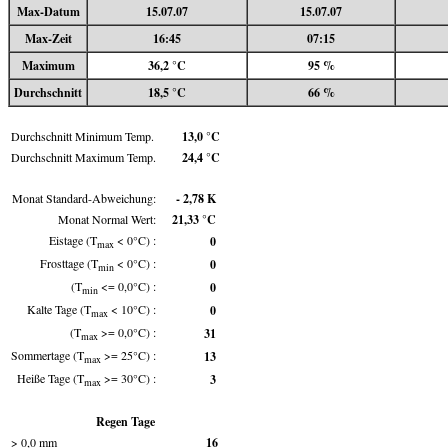
Max-Datum
15.07.07
15.07.07
Max-Zeit
16:45
07:15
Maximum
36,2 °C
95 %
Durchschnitt
18,5 °C
66 %
Durchschnitt Minimum Temp.
13,0 °C
Durchschnitt Maximum Temp.
24,4 °C
Monat Standard-Abweichung:
- 2,78 K
Monat Normal Wert:
21,33 °C
Eistage (T
< 0°C) :
0
max
Frosttage (T
< 0°C) :
0
min
(T
<= 0,0°C) :
0
min
Kalte Tage (T
< 10°C) :
0
max
(T
>= 0,0°C) :
31
max
Sommertage (T
>= 25°C) :
13
max
Heiße Tage (T
>= 30°C) :
3
max
Regen Tage
> 0,0 mm
16