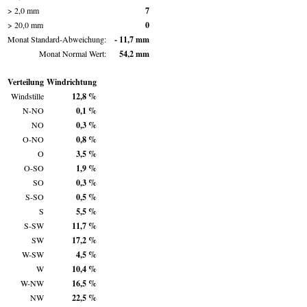
> 2,0 mm
7
> 20,0 mm
0
Monat Standard-Abweichung:
- 11,7 mm
Monat Normal Wert:
54,2 mm
Verteilung
Windrichtung
Windstille
12,8 %
N-NO
0,1 %
NO
0,3 %
O-NO
0,8 %
O
3,5 %
O-SO
1,9 %
SO
0,3 %
S-SO
0,5 %
S
5,5 %
S-SW
11,7 %
SW
17,2 %
W-SW
4,5 %
W
10,4 %
W-NW
16,5 %
NW
22,5 %