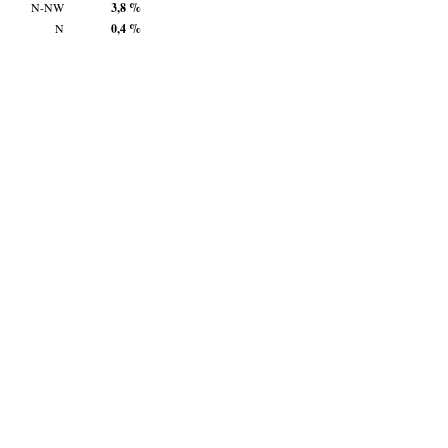
N-NW
3,8 %
N
0,4 %