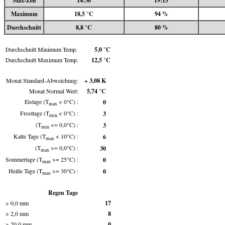
Max-Zeit
14:30
19:15
Maximum
18,5 °C
94 %
Durchschnitt
8,8 °C
80 %
Durchschnitt Minimum Temp.
5,0 °C
Durchschnitt Maximum Temp.
12,5 °C
Monat Standard-Abweichung:
+ 3,08 K
Monat Normal Wert:
5,74 °C
Eistage (T
< 0°C) :
0
max
Frosttage (T
< 0°C) :
3
min
(T
<= 0,0°C) :
3
min
Kalte Tage (T
< 10°C) :
6
max
(T
>= 0,0°C) :
30
max
Sommertage (T
>= 25°C) :
0
max
Heiße Tage (T
>= 30°C) :
0
max
Regen Tage
> 0,0 mm
17
> 2,0 mm
8
> 20,0 mm
0