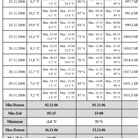
22.11.2006
6,5 °C
80 %
997,7 h
3,5 °C
10,4 °C
68 %
89 %
Min. 00:00
Max. 15:15
Min. 09:30
Max. 17:00
23.11.2006
10,2 °C
87 %
991,8 h
6,1 °C
13,6 °C
81 %
89 %
Min. 08:00
Max. 23:30
Min. 13:15
Max. 00:00
24.11.2006
10,8 °C
84 %
999,4 h
6,4 °C
13,3 °C
79 %
88 %
Min. 23:45
Max. 14:45
Min. 18:15
Max. 00:15
25.11.2006
14,4 °C
73 %
1004,0 h
12,0 °C
17,4 °C
63 %
81 %
Min. 22:45
Max. 14:00
Min. 13:00
Max. 23:45
26.11.2006
8,3 °C
81 %
1018,5 h
4,8 °C
12,9 °C
72 %
90 %
Min. 00:15
Max. 14:00
Min. 14:45
Max. 00:00
27.11.2006
13,8 °C
76 %
1018,6 h
5,7 °C
18,0 °C
67 %
90 %
Min. 04:30
Max. 13:15
Min. 13:15
Max. 05:00
28.11.2006
12,7 °C
79 %
1017,4 h
8,8 °C
17,0 °C
67 %
89 %
Min. 18:15
Max. 12:30
Min. 14:00
Max. 22:15
29.11.2006
7,0 °C
85 %
1031,1 h
3,5 °C
12,4 °C
72 %
90 %
Min. 08:30
Max. 15:00
Min. 14:15
Max. 09:45
30.11.2006
5,2 °C
87 %
1031,0 h
-1,6 °C
9,1 °C
78 %
93 %
Min-Datum
02.11.06
01.11.06
Min-Zeit
05:15
15:00
Minimum
-2,4 °C
33 %
Max-Datum
16.11.06
12.11.06