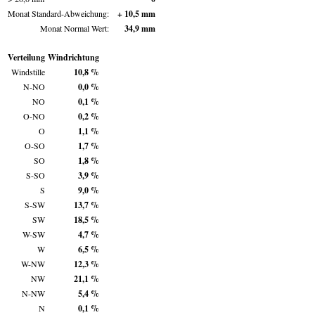
Monat Standard-Abweichung:
+ 10,5 mm
Monat Normal Wert:
34,9 mm
Verteilung
Windrichtung
Windstille
10,8 %
N-NO
0,0 %
NO
0,1 %
O-NO
0,2 %
O
1,1 %
O-SO
1,7 %
SO
1,8 %
S-SO
3,9 %
S
9,0 %
S-SW
13,7 %
SW
18,5 %
W-SW
4,7 %
W
6,5 %
W-NW
12,3 %
NW
21,1 %
N-NW
5,4 %
N
0,1 %