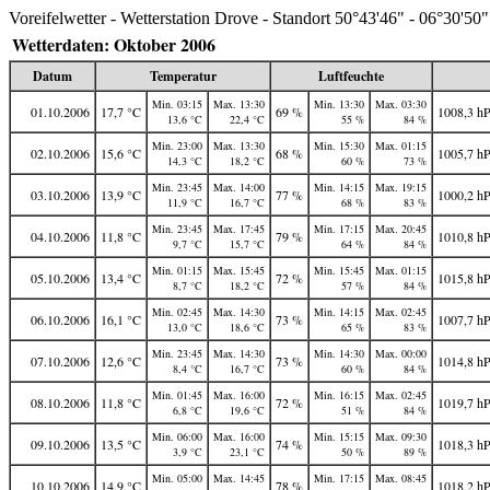
Voreifelwetter - Wetterstation Drove - Standort 50°43'46" - 06°30'50"
Wetterdaten: Oktober 2006
Datum
Temperatur
Luftfeuchte
Min. 03:15
Max. 13:30
Min. 13:30
Max. 03:30
01.10.2006
17,7 °C
69 %
1008,3 h
13,6 °C
22,4 °C
55 %
84 %
Min. 23:00
Max. 13:30
Min. 15:30
Max. 01:15
02.10.2006
15,6 °C
68 %
1005,7 h
14,3 °C
18,2 °C
60 %
73 %
Min. 23:45
Max. 14:00
Min. 14:15
Max. 19:15
03.10.2006
13,9 °C
77 %
1000,2 h
11,9 °C
16,7 °C
68 %
83 %
Min. 23:45
Max. 17:45
Min. 17:15
Max. 20:45
04.10.2006
11,8 °C
79 %
1010,8 h
9,7 °C
15,7 °C
64 %
84 %
Min. 01:15
Max. 15:45
Min. 15:45
Max. 01:15
05.10.2006
13,4 °C
72 %
1015,8 h
8,7 °C
18,2 °C
57 %
84 %
Min. 02:45
Max. 14:30
Min. 14:15
Max. 02:45
06.10.2006
16,1 °C
73 %
1007,7 h
13,0 °C
18,6 °C
65 %
83 %
Min. 23:45
Max. 14:30
Min. 14:30
Max. 00:00
07.10.2006
12,6 °C
73 %
1014,8 h
8,4 °C
16,7 °C
60 %
84 %
Min. 01:45
Max. 16:00
Min. 16:15
Max. 02:45
08.10.2006
11,8 °C
72 %
1019,7 h
6,8 °C
19,6 °C
51 %
84 %
Min. 06:00
Max. 16:00
Min. 15:15
Max. 09:30
09.10.2006
13,5 °C
74 %
1018,3 h
3,9 °C
23,1 °C
50 %
89 %
Min. 05:00
Max. 14:45
Min. 17:15
Max. 08:45
10.10.2006
14,9 °C
78 %
1018,2 h