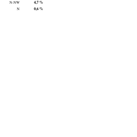
N-NW
4,7 %
N
0,6 %