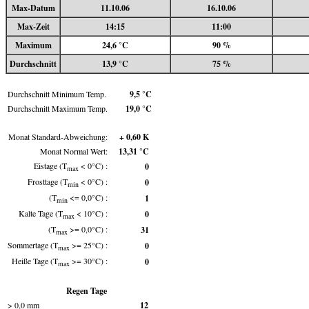
Max-Datum
11.10.06
16.10.06
Max-Zeit
14:15
11:00
Maximum
24,6 °C
90 %
Durchschnitt
13,9 °C
75 %
Durchschnitt Minimum Temp.
9,5 °C
Durchschnitt Maximum Temp.
19,0 °C
Monat Standard-Abweichung:
+ 0,60 K
Monat Normal Wert:
13,31 °C
Eistage (T
< 0°C) :
0
max
Frosttage (T
< 0°C) :
0
min
(T
<= 0,0°C) :
1
min
Kalte Tage (T
< 10°C) :
0
max
(T
>= 0,0°C) :
31
max
Sommertage (T
>= 25°C) :
0
max
Heiße Tage (T
>= 30°C) :
0
max
Regen Tage
> 0,0 mm
12