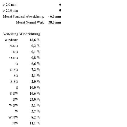
> 2,0 mm
6
> 20,0 mm
0
Monat Standard-Abweichung:
- 6,5 mm
Monat Normal Wert:
38,5 mm
Verteilung
Windrichtung
Windstille
18,6 %
N-NO
0,2 %
NO
0,1 %
O-NO
0,8 %
O
6,6 %
O-SO
7,2 %
SO
2,1 %
S-SO
2,0 %
S
10,0 %
S-SW
16,6 %
SW
23,0 %
W-SW
3,1 %
W
3,7 %
W-NW
8,2 %
NW
11,1 %