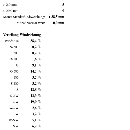
> 2,0 mm
5
> 20,0 mm
0
Monat Standard-Abweichung:
+ 38,5 mm
Monat Normal Wert:
0,0 mm
Verteilung
Windrichtung
Windstille
38,4 %
N-NO
0,2 %
NO
0,2 %
O-NO
1,6 %
O
9,1 %
O-SO
14,7 %
SO
3,7 %
S-SO
3,2 %
S
12,8 %
S-SW
12,3 %
SW
19,0 %
W-SW
2,6 %
W
3,2 %
W-NW
5,1 %
NW
6,2 %