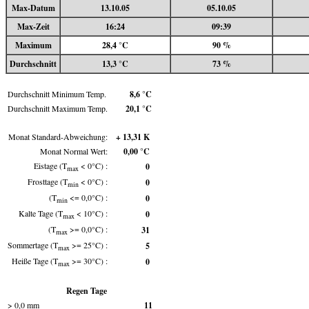
Max-Datum
13.10.05
05.10.05
Max-Zeit
16:24
09:39
Maximum
28,4 °C
90 %
Durchschnitt
13,3 °C
73 %
Durchschnitt Minimum Temp.
8,6 °C
Durchschnitt Maximum Temp.
20,1 °C
Monat Standard-Abweichung:
+ 13,31 K
Monat Normal Wert:
0,00 °C
Eistage (T
< 0°C) :
0
max
Frosttage (T
< 0°C) :
0
min
(T
<= 0,0°C) :
0
min
Kalte Tage (T
< 10°C) :
0
max
(T
>= 0,0°C) :
31
max
Sommertage (T
>= 25°C) :
5
max
Heiße Tage (T
>= 30°C) :
0
max
Regen Tage
> 0,0 mm
11