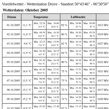
Voreifelwetter - Wetterstation Drove - Standort 50°43'46" - 06°30'50"
Wetterdaten: Oktober 2005
Datum
Temperatur
Luftfeuchte
Min. 22:24
Max. 18:00
Min. 18:00
Max. 05:00
01.10.2005
11,1 °C
82 %
1012 hPa
8,9 °C
16,8 °C
63 %
87 %
Min. 04:39
Max. 16:30
Min. 16:30
Max. 05:24
02.10.2005
11,0 °C
80 %
1019 hPa
6,8 °C
16,3 °C
64 %
86 %
Min. 22:15
Max. 15:59
Min. 16:14
Max. 05:59
03.10.2005
9,8 °C
82 %
1027 hPa
7,6 °C
14,0 °C
72 %
88 %
Min. 02:30
Max. 16:15
Min. 16:15
Max. 07:00
04.10.2005
11,9 °C
84 %
1024 hPa
4,9 °C
15,5 °C
75 %
89 %
Min. 01:39
Max. 16:38
Min. 16:38
Max. 09:39
05.10.2005
14,0 °C
80 %
1022 hPa
9,6 °C
23,4 °C
60 %
90 %
Min. 01:24
Max. 17:53
Min. 17:53
Max. 09:54
06.10.2005
14,9 °C
75 %
1021 hPa
10,0 °C
25,9 °C
51 %
90 %
Min. 08:00
Max. 16:00
Min. 16:00
Max. 09:00
07.10.2005
13,5 °C
73 %
1017 hPa
7,6 °C
21,4 °C
51 %
89 %
Min. 06:15
Max. 15:30
Min. 15:30
Max. 08:15
08.10.2005
15,3 °C
72 %
1017 hPa
8,8 °C
22,9 °C
50 %
88 %
Min. 04:30
Max. 14:29
Min. 14:29
Max. 04:45
09.10.2005
15,2 °C
72 %
1020 hPa
9,9 °C
23,5 °C
54 %
85 %
Min. 07:45
Max. 17:30
Min. 17:15
Max. 09:00
10.10.2005
14,8 °C
67 %
1019 hPa