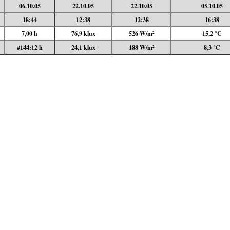
06.10.05
22.10.05
22.10.05
05.10.05
18:44
12:38
12:38
16:38
7,00 h
76,9 klux
526 W/m²
15,2 °C
#144:12 h
24,1 klux
188 W/m²
8,3 °C