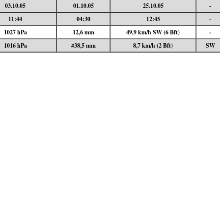
03.10.05
01.10.05
25.10.05
-
11:44
04:30
12:45
-
1027 hPa
12,6 mm
49,9 km/h SW (6 Bft)
-
1016 hPa
#38,5 mm
8,7 km/h (2 Bft)
SW