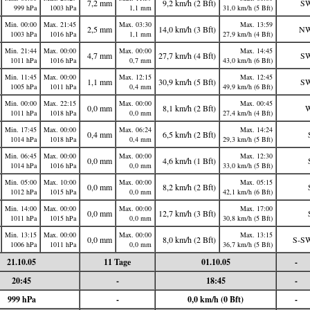
7,2 mm
9,2 km/h (2 Bft)
S
999 hPa
1003 hPa
1,1 mm
31,0 km/h (5 Bft)
Min. 00:00
Max. 21:45
Max. 03:30
Max. 13:59
2,5 mm
14,0 km/h (3 Bft)
N
1003 hPa
1016 hPa
1,1 mm
27,9 km/h (4 Bft)
Min. 21:44
Max. 00:00
Max. 00:00
Max. 14:45
4,7 mm
27,7 km/h (4 Bft)
S
1011 hPa
1016 hPa
0,7 mm
43,0 km/h (6 Bft)
Min. 11:45
Max. 00:00
Max. 12:15
Max. 12:45
1,1 mm
30,9 km/h (5 Bft)
S
1005 hPa
1011 hPa
0,4 mm
49,9 km/h (6 Bft)
Min. 00:00
Max. 22:15
Max. 00:00
Max. 00:45
0,0 mm
8,1 km/h (2 Bft)
1011 hPa
1018 hPa
0,0 mm
27,4 km/h (4 Bft)
Min. 17:45
Max. 00:00
Max. 06:24
Max. 14:24
0,4 mm
6,5 km/h (2 Bft)
1014 hPa
1018 hPa
0,4 mm
29,3 km/h (5 Bft)
Min. 06:45
Max. 00:00
Max. 00:00
Max. 12:30
0,0 mm
4,6 km/h (1 Bft)
1014 hPa
1016 hPa
0,0 mm
33,0 km/h (5 Bft)
Min. 05:00
Max. 10:00
Max. 00:00
Max. 05:15
0,0 mm
8,2 km/h (2 Bft)
1012 hPa
1015 hPa
0,0 mm
42,1 km/h (6 Bft)
Min. 14:00
Max. 00:00
Max. 00:00
Max. 17:00
0,0 mm
12,7 km/h (3 Bft)
1011 hPa
1015 hPa
0,0 mm
30,8 km/h (5 Bft)
Min. 13:15
Max. 00:00
Max. 00:00
Max. 13:15
0,0 mm
8,0 km/h (2 Bft)
S-S
1006 hPa
1011 hPa
0,0 mm
36,7 km/h (5 Bft)
21.10.05
11 Tage
01.10.05
-
20:45
-
18:45
-
999 hPa
-
0,0 km/h (0 Bft)
-