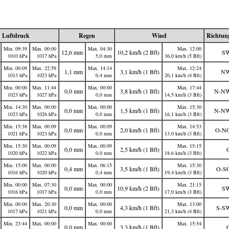
Luftdruck
Regen
Wind
Richtun
Min. 09:39
Max. 00:00
Max. 04:30
Max. 12:00
12,6 mm
10,2 km/h (2 Bft)
S
1010 hPa
1017 hPa
5,0 mm
36,0 km/h (5 Bft)
Min. 00:09
Max. 22:59
Max. 14:14
Max. 12:24
1,1 mm
3,1 km/h (1 Bft)
N
1013 hPa
1023 hPa
0,4 mm
20,1 km/h (4 Bft)
Min. 00:00
Max. 11:44
Max. 00:00
Max. 17:44
0,0 mm
3,8 km/h (1 Bft)
N-N
1023 hPa
1027 hPa
0,0 mm
14,5 km/h (3 Bft)
Min. 14:30
Max. 00:00
Max. 00:00
Max. 15:30
0,0 mm
1,5 km/h (1 Bft)
N-N
1023 hPa
1026 hPa
0,0 mm
16,1 km/h (3 Bft)
Min. 15:38
Max. 00:09
Max. 00:09
Max. 14:53
0,0 mm
2,0 km/h (1 Bft)
O-N
1021 hPa
1023 hPa
0,0 mm
13,0 km/h (3 Bft)
Min. 15:30
Max. 00:09
Max. 00:09
Max. 15:15
0,0 mm
2,5 km/h (1 Bft)
1020 hPa
1022 hPa
0,0 mm
18,6 km/h (3 Bft)
Min. 15:00
Max. 00:00
Max. 06:15
Max. 15:30
0,4 mm
3,5 km/h (1 Bft)
O-S
1016 hPa
1020 hPa
0,4 mm
19,4 km/h (3 Bft)
Min. 00:00
Max. 07:30
Max. 00:00
Max. 21:15
0,0 mm
10,9 km/h (2 Bft)
S
1016 hPa
1017 hPa
0,0 mm
17,0 km/h (3 Bft)
Min. 00:00
Max. 20:30
Max. 00:00
Max. 13:00
0,0 mm
4,3 km/h (1 Bft)
S-S
1017 hPa
1021 hPa
0,0 mm
21,3 km/h (4 Bft)
Min. 23:44
Max. 00:00
Max. 00:00
Max. 15:54
0,0 mm
3,3 km/h (1 Bft)