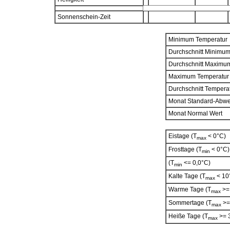
Sonnenschein-Zeit
Minimum Temperatur
Durchschnitt Minimu
Durchschnitt Maximu
Maximum Temperatur
Durchschnitt Tempera
Monat Standard-Abw
Monat Normal Wert
Eistage (T
< 0°C)
max
Frosttage (T
< 0°C)
min
(T
<= 0,0°C)
min
Kalte Tage (T
< 10
max
Warme Tage (T
>= 
max
Sommertage (T
>=
max
Heiße Tage (T
>= 
max