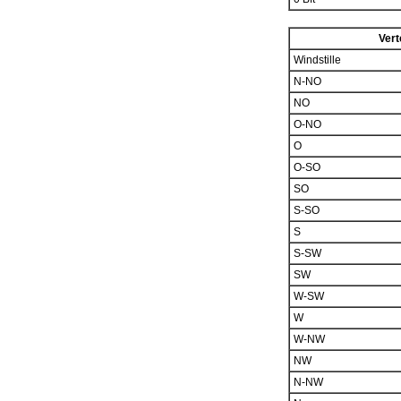
Vert
Windstille
N-NO
NO
O-NO
O
O-SO
SO
S-SO
S
S-SW
SW
W-SW
W
W-NW
NW
N-NW