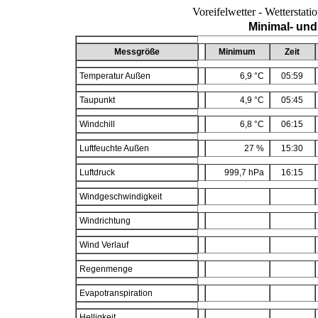
Voreifelwetter - Wetterstat
Minimal- und
Messgröße
Minimum
Zeit
Temperatur Außen
6,9 °C
05:59
Taupunkt
4,9 °C
05:45
Windchill
6,8 °C
06:15
Luftfeuchte Außen
27 %
15:30
Luftdruck
999,7 hPa
16:15
Windgeschwindigkeit
Windrichtung
Wind Verlauf
Regenmenge
Evapotranspiration
Helligkeit